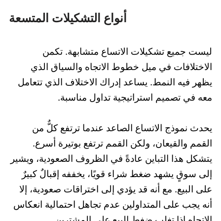
أنواع التشكيلات المتسعة
ليست جميع تشكيلات الاتساع متشابهة. تكمن
الاختلافات في ميل خطوط الاتجاه والسياق الذي
يظهر فيه النمط. يساعد إدراك الاختلاف الذي تتعامل
معه في تصميم استراتيجية تداول مناسبة.
يحدث نموذج الاتساع الصاعد عندما ترتفع كلٌّ من
القمم والقيعان، ولكن القمم ترتفع بوتيرة أسرع.
يتشكل هذا التباين عادةً في الظروف الصعودية، ويشير
إلى سوقٍ يشهد ضغط شراء قويًا، يخففه إقبالٌ كبيرٌ
على البيع. مع أنه قد يؤدي إلى اختراقات صعودية، إلا
أنه يجب على المتداولين عدم تجاهل احتمالية انعكاس
الاتجاه إذا تغلب ضغط البيع على المشترين.