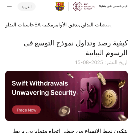
العربية
جلة السوق
منصات التداول
تدفق الأوامر
مكتبة EA
حاسبات التداول
ا
كيفية رصد وتداول نموذج التوسع في
الرسوم البيانية
اريخ النشر: 2025-08-15
يتكون نمط الاتساع من خطي اتجاه متمايزين. يربط