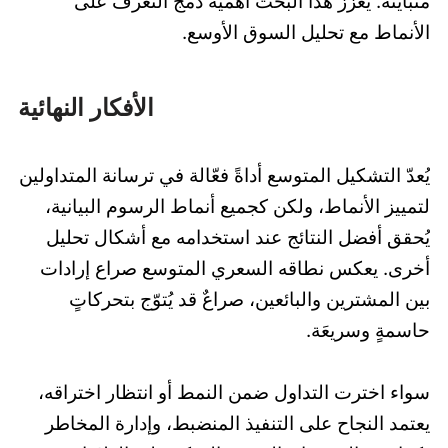
متباينة. يُعزز هذا البحث أهمية دمج التعرف على
الأنماط مع تحليل السوق الأوسع.
الأفكار النهائية
يُعدّ التشكيل المتوسع أداةً فعّالة في ترسانة المتداولين
لتمييز الأنماط، ولكن كجميع أنماط الرسوم البيانية،
يُحقق أفضل النتائج عند استخدامه مع أشكال تحليل
أخرى. يعكس نطاقه السعري المتوسع صراع إرادات
بين المشترين والبائعين، صراعٌ قد يُتوّج بتحركاتٍ
حاسمةٍ وسريعَة.
سواء اخترت التداول ضمن النمط أو انتظار اختراقه،
يعتمد النجاح على التنفيذ المنضبط، وإدارة المخاطر