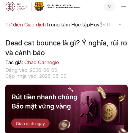
Vi
Từ điển Giao dịch
Trung tâm Học tập
Huyền thoại Giao 
Dead cat bounce là gì? Ý nghĩa, rủi ro
và cảnh báo
Tác giả:
Chad Carnegie
Đăng vào: 2026-06-09
Cập nhật vào: 2026-06-09