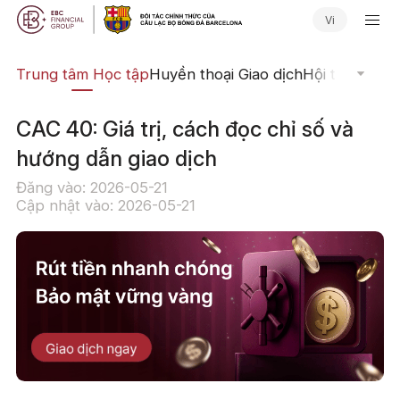
Vi
ịch
Trung tâm Học tập
Huyền thoại Giao dịch
Hội thảo Trực
CAC 40: Giá trị, cách đọc chỉ số và
hướng dẫn giao dịch
Đăng vào: 2026-05-21
Cập nhật vào: 2026-05-21