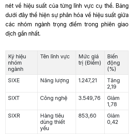
nét về hiệu suất của từng lĩnh vực cụ thể. Bảng
dưới đây thể hiện sự phân hóa về hiệu suất giữa
các nhóm ngành trọng điểm trong phiên giao
dịch gần nhất.
Ký hiệu
Tên lĩnh vực
Mức giá
Biến
nhóm
trị (Điểm)
động
ngành
(%)
SIXE
Năng lượng
1.247,21
Tăng
2,19
SIXT
Công nghệ
3.549,76
Giảm
1,78
SIXR
Hàng tiêu
853,60
Giảm
dùng thiết
0,42
yếu