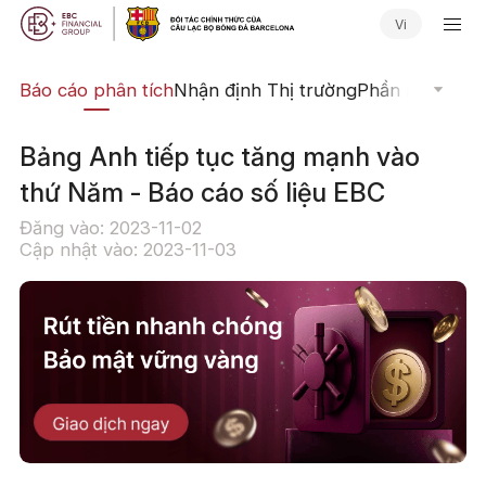
Vi
uật
Báo cáo phân tích
Nhận định Thị trường
Phần mềm Giao
Bảng Anh tiếp tục tăng mạnh vào
thứ Năm - Báo cáo số liệu EBC
Đăng vào: 2023-11-02
Cập nhật vào: 2023-11-03