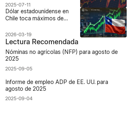
medidas de la Fed y
2025-07-11
Trump
Dólar estadounidense en
Chile toca máximos de
2026: Claves del alza
2026-03-19
Lectura Recomendada
Nóminas no agrícolas (NFP) para agosto de
2025
2025-09-05
Informe de empleo ADP de EE. UU. para
agosto de 2025
2025-09-04