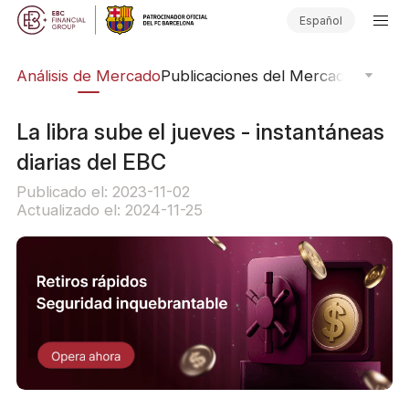
Español
ico
Análisis de Mercado
Publicaciones del Mercado
Softwar
La libra sube el jueves - instantáneas
diarias del EBC
Publicado el: 2023-11-02
Actualizado el: 2024-11-25