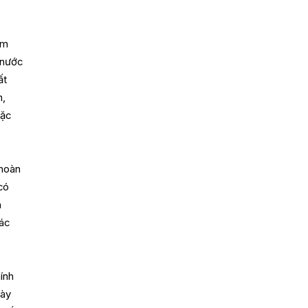
am
 nước
ất
h,
oặc
 hoàn
có
n
các
ính
này