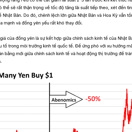
 vọng rằng Fed có thể cắt giảm lãi suất 2-3 lần trước khi kết thúc n
hể sẽ rất thận trọng về tốc độ tăng lãi suất tiếp theo, xét đến tì
ế Nhật Bản. Do đó, chênh lệch lớn giữa Nhật Bản và Hoa Kỳ vẫn tồn
la mạnh và đồng yên yếu rất khó thay đổi.
giá của đồng yên là sự kết hợp giữa chính sách kinh tế của Nhật B
ếu tố trong môi trường kinh tế quốc tế. Để ứng phó với xu hướng mấ
ân bằng mới giữa chính sách kinh tế và hoạt động thị trường để trá
.