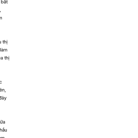
 bất
,
êm
 thị
 làm
a thị
c
ên,
 đây
iữa
 hầu