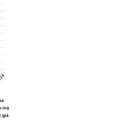
ủa
ản mà
t giá