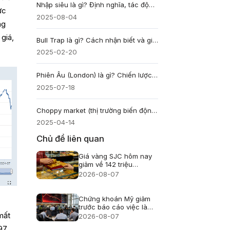
Nhập siêu là gì? Định nghĩa, tác động và công thức tính
ực
2025-08-04
ng
giá,
Bull Trap là gì? Cách nhận biết và giao dịch bẫy tăng giá
2025-02-20
Phiên Âu (London) là gì? Chiến lược giao dịch giờ mở cửa
2025-07-18
Choppy market (thị trường biến động) là gì?
2025-04-14
Chủ đề liên quan
Giá vàng SJC hôm nay
giảm về 142 triệu
đồng/lượng
2026-08-07
Chứng khoán Mỹ giảm
trước báo cáo việc làm
nhưng Phố Wall chưa
mất
2026-08-07
hoảng loạn
97,