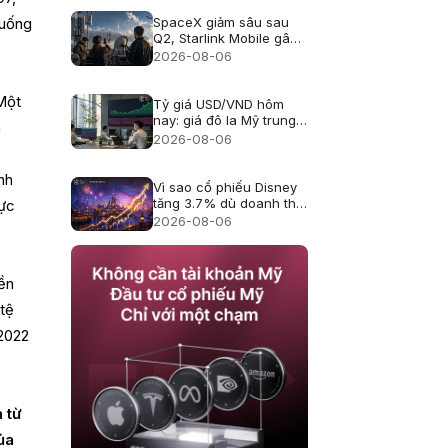
SpaceX giảm sâu sau
xuống
Q2, Starlink Mobile gây
áp lực lên viễn thông Mỹ
2026-08-06
Một
Tỷ giá USD/VND hôm
nay: giá đô la Mỹ trung
a
tâm lên 25.433, USD
2026-08-06
ngân hàng giảm
nh
Vì sao cổ phiếu Disney
tăng 3.7% dù doanh thu
cực
hụt kỳ vọng?
2026-08-06
ền
 tệ
 2022
 từ
ủa