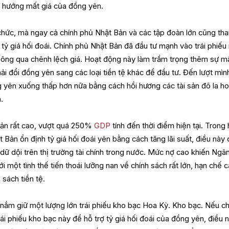
xu hướng mất giá của đồng yên.
chức, mà ngay cả chính phủ Nhật Bản và các tập đoàn lớn cũng th
tỷ giá hối đoái. Chính phủ Nhật Bản đã đầu tư mạnh vào trái phiếu
thông qua chênh lệch giá. Hoạt động này làm trầm trọng thêm sự m
ải đổi đồng yên sang các loại tiền tệ khác để đầu tư. Đến lượt mìn
 yên xuống thấp hơn nữa bằng cách hồi hương các tài sản đô la h
.
ản rất cao, vượt quá 250%
GDP
tính đến thời điểm hiện tại. Trong
Bản ổn định tỷ giá hối đoái yên bằng cách tăng lãi suất, điều này 
n dữ dội trên thị trường tài chính trong nước. Mức nợ cao khiến Ngâ
i một tình thế tiến thoái lưỡng nan về chính sách rất lớn, hạn chế 
 sách tiền tệ.
 nắm giữ một lượng lớn trái phiếu kho bạc Hoa Kỳ. Kho bạc. Nếu ch
i phiếu kho bạc này để hỗ trợ tỷ giá hối đoái của đồng yên, điều 