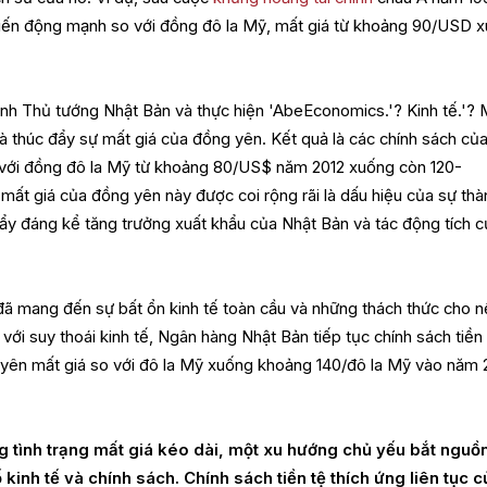
biến động mạnh so với đồng đô la Mỹ, mất giá từ khoảng 90/USD 
nh Thủ tướng Nhật Bản và thực hiện 'AbeEconomics.'? Kinh tế.'? 
là thúc đẩy sự mất giá của đồng yên. Kết quả là các chính sách củ
 với đồng đô la Mỹ từ khoảng 80/US$ năm 2012 xuống còn 120-
mất giá của đồng yên này được coi rộng rãi là dấu hiệu của sự thà
đẩy đáng kể tăng trưởng xuất khẩu của Nhật Bản và tác động tích 
ã mang đến sự bất ổn kinh tế toàn cầu và những thách thức cho n
với suy thoái kinh tế, Ngân hàng Nhật Bản tiếp tục chính sách tiền
 yên mất giá so với đô la Mỹ xuống khoảng 140/đô la Mỹ vào năm
g tình trạng mất giá kéo dài, một xu hướng chủ yếu bắt nguồn
 kinh tế và chính sách. Chính sách tiền tệ thích ứng liên tục c