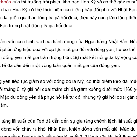
khoản
của thị trường trái phiếu kho bạc Hoa Kỳ và có thể gây ra sự
 bạc Hoa Kỳ có thể thực hiện các biện pháp đối phó với Nhật Bản
n là quốc gia thao túng tỷ giá hối đoái, điều này càng làm tăng th
ản trong hoạt động tỷ giá hối đoái.
 cảm với các chính sách và hành động của Ngân hàng Nhật Bản. Nếu
 phản ứng hiệu quả với áp lực mất giá đối với đồng yên, họ có thể
 đồng yên mất giá trầm trọng hơn. Sự mất kết nối giữa kỳ vọng củ
c tế đã dẫn đến một vòng luẩn quẩn mất giá của đồng yên.
 yên tiếp tục giảm so với đồng đô la Mỹ, có thời điểm kéo dài mứ
i tháng 6, tỷ giá hối đoái thậm chí đã giảm xuống dưới mức 1,160 y
Mặc dù đồng yên đã phục hồi kể từ đó, nhưng tỷ giá hối đoái gần
iảm.
tăng lãi suất của Fed đã dẫn đến sự gia tăng chênh lệch lãi suất g
 dòng vốn chảy ra khỏi Nhật Bản, khiến đồng yên mất giá. Mặc dù