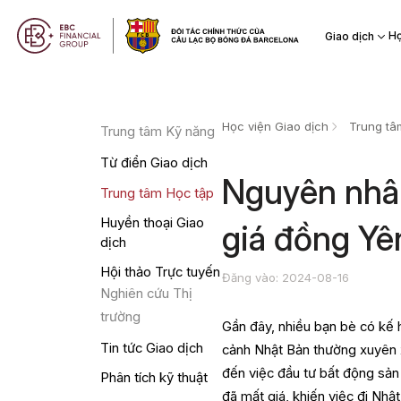
Họ
Giao dịch
Học viện Giao dịch
Trung tâ
Trung tâm Kỹ năng
Từ điển Giao dịch
Nguyên nhân
Trung tâm Học tập
Huyền thoại Giao
giá đồng Yê
dịch
Hội thảo Trực tuyến
Đăng vào: 2024-08-16
Nghiên cứu Thị
trường
Gần đây, nhiều bạn bè có kế
Tin tức Giao dịch
cảnh Nhật Bản thường xuyên 
đến việc đầu tư bất động sản
Phân tích kỹ thuật
đã mất giá, khiến việc đi Nhật