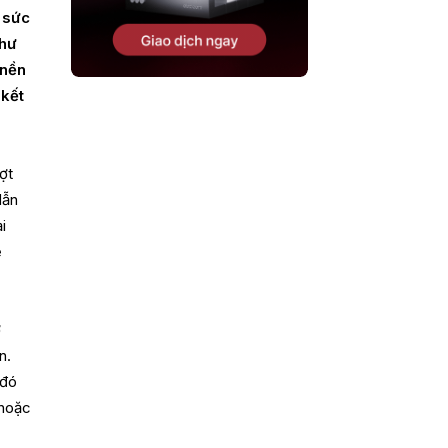
 sức
như
 nền
 kết
ợt
dẫn
i
ể
ở
n.
 đó
hoặc