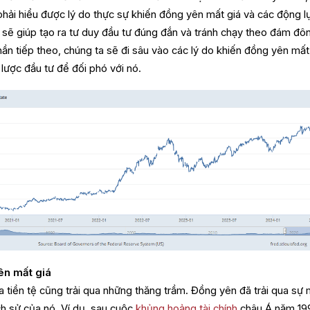
phải hiểu được lý do thực sự khiến đồng yên mất giá và các động l
y sẽ giúp tạo ra tư duy đầu tư đúng đắn và tránh chạy theo đám đô
n tiếp theo, chúng ta sẽ đi sâu vào các lý do khiến đồng yên mất 
lược đầu tư để đối phó với nó.
ên mất giá
ủa tiền tệ cũng trải qua những thăng trầm. Đồng yên đã trải qua sự 
ịch sử của nó. Ví dụ, sau cuộc
khủng hoảng tài chính
châu Á năm 19