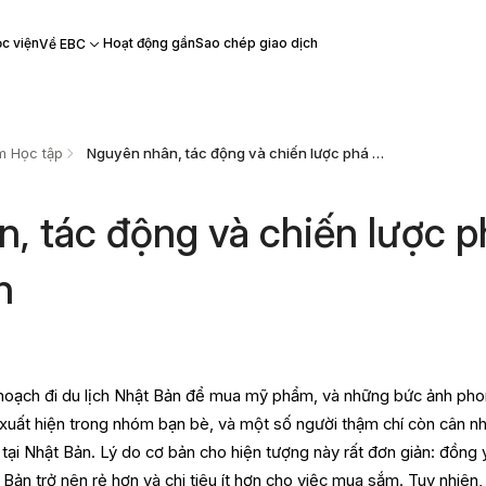
c viện
Hoạt động gần
Sao chép giao dịch
Về EBC
m Học tập
Nguyên nhân, tác động và chiến lược phá giá đồng Yên
, tác động và chiến lược p
n
 hoạch đi du lịch Nhật Bản để mua mỹ phẩm, và những bức ảnh ph
xuất hiện trong nhóm bạn bè, và một số người thậm chí còn cân n
 tại Nhật Bản. Lý do cơ bản cho hiện tượng này rất đơn giản: đồng
 Bản trở nên rẻ hơn và chi tiêu ít hơn cho việc mua sắm. Tuy nhiên,