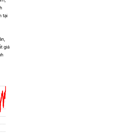
ăm,
nh
 tại
ản,
t giá
nh