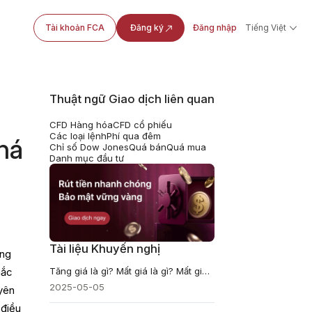
Tài khoản FCA
Đăng ký
Đăng nhập
Tiếng Việt
Thuật ngữ Giao dịch liên quan
CFD Hàng hóa
CFD cổ phiếu
Các loại lệnh
Phí qua đêm
há
Chỉ số Dow Jones
Quá bán
Quá mua
Danh mục đầu tư
Tài liệu Khuyến nghị
ong
Tăng giá là gì? Mất giá là gì? Mất giá đồng tiền và tăng giá đồng tiền
hắc
2025-05-05
 yên
 điều