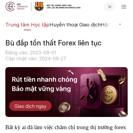
Vi
ịch
Trung tâm Học tập
Huyền thoại Giao dịch
Hội thảo Trực
Bù đắp tổn thất Forex liên tục
Đăng vào: 2023-09-01
Cập nhật vào: 2024-09-27
Bất kỳ ai đã làm việc chăm chỉ trong thị trường forex