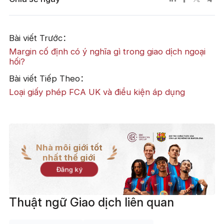
Bài viết Trước：
Margin cố định có ý nghĩa gì trong giao dịch ngoại
hối?
Bài viết Tiếp Theo：
Loại giấy phép FCA UK và điều kiện áp dụng
Nhà môi giới tốt
nhất thế giới
Đăng ký
Thuật ngữ Giao dịch liên quan