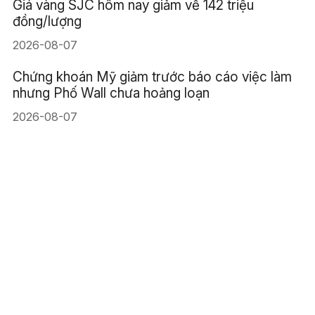
Giá vàng SJC hôm nay giảm về 142 triệu
đồng/lượng
2026-08-07
Chứng khoán Mỹ giảm trước báo cáo việc làm
nhưng Phố Wall chưa hoảng loạn
2026-08-07