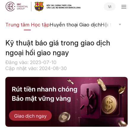
Vi
ịch
Trung tâm Học tập
Huyền thoại Giao dịch
Hội thảo Trực
Kỹ thuật báo giá trong giao dịch
ngoại hối giao ngay
Đăng vào: 2023-07-10
Cập nhật vào: 2024-08-30