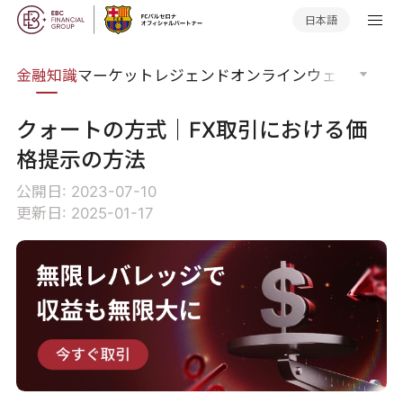
日本語
語集
金融知識
マーケットレジェンド
オンラインウェビナー
グ
クォートの方式｜FX取引における価
格提示の方法
公開日: 2023-07-10
更新日: 2025-01-17