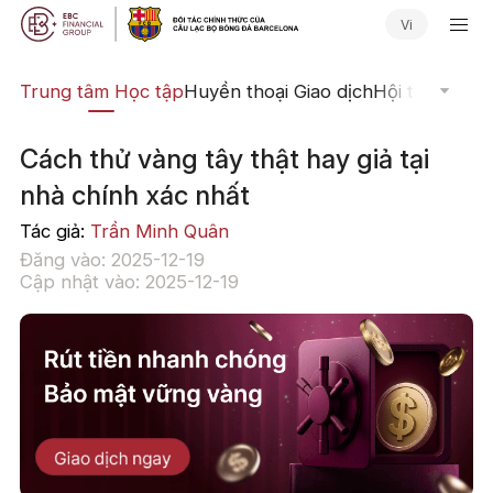
Vi
ịch
Trung tâm Học tập
Huyền thoại Giao dịch
Hội thảo Trực
Cách thử vàng tây thật hay giả tại
nhà chính xác nhất
Tác giả:
Trần Minh Quân
Đăng vào: 2025-12-19
Cập nhật vào: 2025-12-19