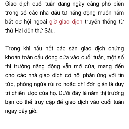
Giao dịch cuối tuần đang ngày càng phổ biến
trong số các nhà đầu tư năng động muốn nắm
bắt cơ hội ngoài
giờ giao dịch
truyền thống từ
thứ Hai đến thứ Sáu.
Trong khi hầu hết các sàn giao dịch chứng
khoán toàn cầu đóng cửa vào cuối tuần, một số
thị trường năng động vẫn mở cửa, mang đến
cho các nhà giao dịch cơ hội phản ứng với tin
tức, phòng ngừa rủi ro hoặc chỉ đơn giản là duy
trì chiến lược của họ. Dưới đây là năm thị trường
bạn có thể truy cập để giao dịch vào cuối tuần
ngay bây giờ.