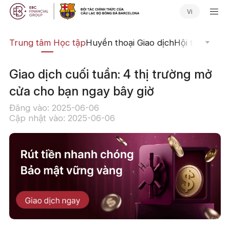
Vi
ịch
Trung tâm Học tập
Huyền thoại Giao dịch
Hội thảo Trực
Giao dịch cuối tuần: 4 thị trường mở
cửa cho bạn ngay bây giờ
Đăng vào: 2025-06-06
Cập nhật vào: 2025-06-06