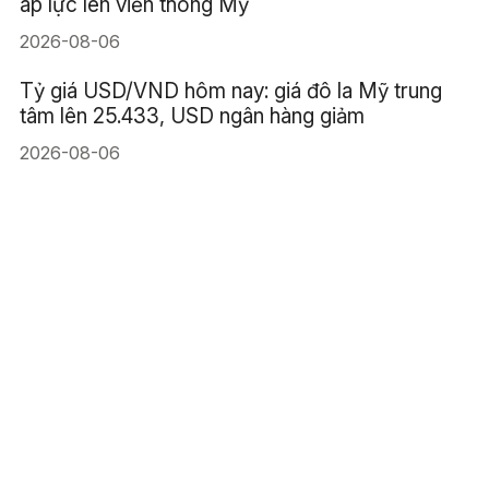
áp lực lên viễn thông Mỹ
2026-08-06
Tỷ giá USD/VND hôm nay: giá đô la Mỹ trung
tâm lên 25.433, USD ngân hàng giảm
2026-08-06