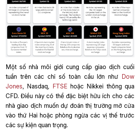
Một số nhà môi giới cung cấp giao dịch cuối
tuần trên các chỉ số toàn cầu lớn như
Dow
Jones
, Nasdaq,
FTSE
hoặc Nikkei thông qua
CFD. Điều này có thể đặc biệt hữu ích cho các
nhà giao dịch muốn dự đoán thị trường mở cửa
vào thứ Hai hoặc phòng ngừa các vị thế trước
các sự kiện quan trọng.