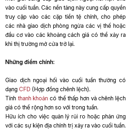
vào cuối tuần. Các nền tảng này cung cấp quyền
truy cập vào các cặp tiền tệ chính, cho phép
các nhà giao dịch phòng ngừa các vị thế hoặc
đầu cơ vào các khoảng cách giá có thể xảy ra
khi thị trường mở cửa trở lại.
Những điểm chính:
Giao dịch ngoại hối vào cuối tuần thường có
dạng
CFD
(Hợp đồng chênh lệch).
Tính
thanh khoản
có thể thấp hơn và chênh lệch
giá có thể rộng hơn so với trong tuần.
Hữu ích cho việc quản lý rủi ro hoặc phản ứng
với các sự kiện địa chính trị xảy ra vào cuối tuần.