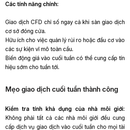
Các tính năng chính:
Giao dịch CFD chỉ số ngay cả khi sàn giao dịch
cơ sở đóng cửa.
Hữu ích cho việc quản lý rủi ro hoặc đầu cơ vào
các sự kiện vĩ mô toàn cầu.
Biến động giá vào cuối tuần có thể cung cấp tín
hiệu sớm cho tuần tới.
Mẹo giao dịch cuối tuần thành công
Kiểm tra tính khả dụng của nhà môi giới:
Không phải tất cả các nhà môi giới đều cung
cấp dịch vụ giao dịch vào cuối tuần cho mọi tài