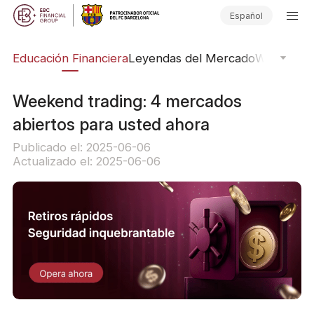
Español
ing
Educación Financiera
Leyendas del Mercado
Webinars
E
Weekend trading: 4 mercados
abiertos para usted ahora
Publicado el: 2025-06-06
Actualizado el: 2025-06-06