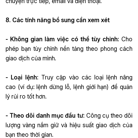
chuyện trực tiếp, email và điện thoại.
8. Các tính năng bổ sung cần xem xét
- Không gian làm việc có thể tùy chỉnh:
Cho
phép bạn tùy chỉnh nền tảng theo phong cách
giao dịch của mình.
- Loại lệnh:
Truy cập vào các loại lệnh nâng
cao (ví dụ: lệnh dừng lỗ, lệnh giới hạn) để quản
lý rủi ro tốt hơn.
- Theo dõi danh mục đầu tư:
Công cụ theo dõi
lượng vàng nắm giữ và hiệu suất giao dịch của
bạn theo thời gian.