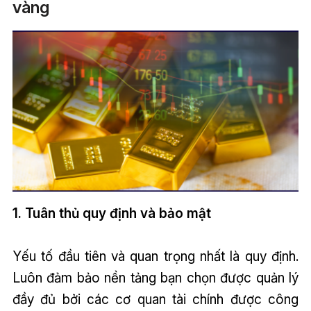
vàng
1. Tuân thủ quy định và bảo mật
Yếu tố đầu tiên và quan trọng nhất là quy định.
Luôn đảm bảo nền tảng bạn chọn được quản lý
đầy đủ bởi các cơ quan tài chính được công