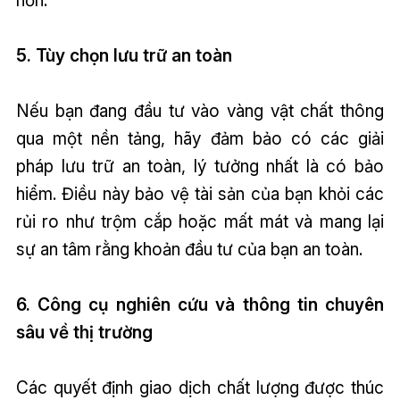
5. Tùy chọn lưu trữ an toàn
Nếu bạn đang đầu tư vào vàng vật chất thông
qua một nền tảng, hãy đảm bảo có các giải
pháp lưu trữ an toàn, lý tưởng nhất là có bảo
hiểm. Điều này bảo vệ tài sản của bạn khỏi các
rủi ro như trộm cắp hoặc mất mát và mang lại
sự an tâm rằng khoản đầu tư của bạn an toàn.
6. Công cụ nghiên cứu và thông tin chuyên
sâu về thị trường
Các quyết định giao dịch chất lượng được thúc