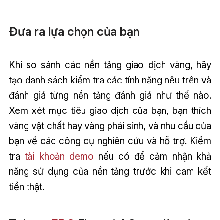
Đưa ra lựa chọn của bạn
Khi so sánh các nền tảng giao dịch vàng, hãy
tạo danh sách kiểm tra các tính năng nêu trên và
đánh giá từng nền tảng đánh giá như thế nào.
Xem xét mục tiêu giao dịch của bạn, bạn thích
vàng vật chất hay vàng phái sinh, và nhu cầu của
bạn về các công cụ nghiên cứu và hỗ trợ. Kiểm
tra
tài khoản demo
nếu có để cảm nhận khả
năng sử dụng của nền tảng trước khi cam kết
tiền thật.