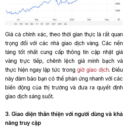
Giá cả chính xác, theo thời gian thực là rất quan
trọng đối với các nhà giao dịch vàng. Các nền
tảng tốt nhất cung cấp thông tin cập nhật giá
vàng trực tiếp, chênh lệch giá minh bạch và
thực hiện ngay lập tức trong
giờ giao dịch
. Điều
này đảm bảo bạn có thể phản ứng nhanh với các
biến động của thị trường và đưa ra quyết định
giao dịch sáng suốt.
3. Giao diện thân thiện với người dùng và khả
năng truy cập