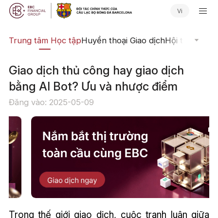
Vi
ịch
Trung tâm Học tập
Huyền thoại Giao dịch
Hội thảo Trực
Giao dịch thủ công hay giao dịch
bằng AI Bot? Ưu và nhược điểm
Đăng vào: 2025-05-09
Trong thế giới giao dịch, cuộc tranh luận giữa