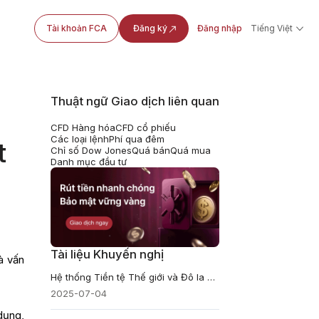
Tài khoản FCA
Đăng ký
Đăng nhập
Tiếng Việt
Thuật ngữ Giao dịch liên quan
CFD Hàng hóa
CFD cổ phiếu
Các loại lệnh
Phí qua đêm
t
Chỉ số Dow Jones
Quá bán
Quá mua
Danh mục đầu tư
Tài liệu Khuyến nghị
là vấn
Hệ thống Tiền tệ Thế giới và Đô la Mỹ - Giấc mơ Đồng tiền Chung
2025-07-04
dụng,