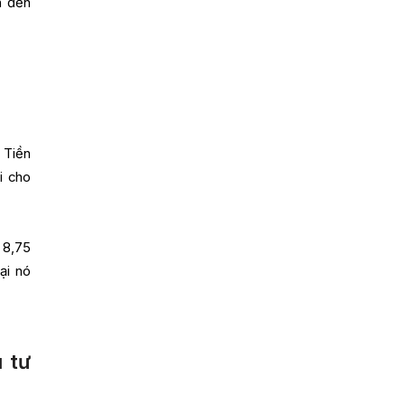
n đến
 Tiền
i cho
 8,75
ại nó
 tư