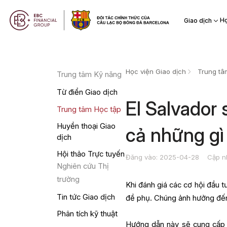
Họ
Giao dịch
Học viện Giao dịch
Trung tâ
Trung tâm Kỹ năng
Từ điển Giao dịch
El Salvador 
Trung tâm Học tập
Huyền thoại Giao
cả những gì
dịch
Hội thảo Trực tuyến
Đăng vào: 2025-04-28
Cập n
Nghiên cứu Thị
trường
Khi đánh giá các cơ hội đầu tư
Tin tức Giao dịch
đề phụ. Chúng ảnh hưởng đến 
Phân tích kỹ thuật
Hướng dẫn này sẽ cung cấp ch