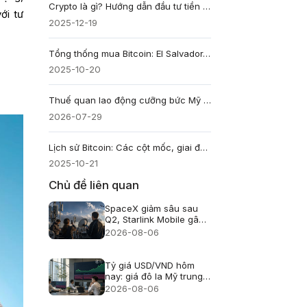
Crypto là gì? Hướng dẫn đầu tư tiền điện tử an toàn
ới tư
2025-12-19
Tổng thống mua Bitcoin: El Salvador, Trump & Tương lai
2025-10-20
Thuế quan lao động cưỡng bức Mỹ 2026: Hàng hóa nào được miễn?
2026-07-29
Lịch sử Bitcoin: Các cột mốc, giai đoạn và giá qua các năm
2025-10-21
Chủ đề liên quan
SpaceX giảm sâu sau
Q2, Starlink Mobile gây
áp lực lên viễn thông Mỹ
2026-08-06
Tỷ giá USD/VND hôm
nay: giá đô la Mỹ trung
tâm lên 25.433, USD
2026-08-06
ngân hàng giảm