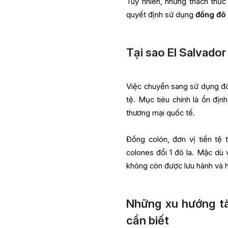
Tuy nhiên, những thách thức
quyết định sử dụng
đồng đô
Tại sao El Salvador
Việc chuyển sang sử dụng đô 
tệ. Mục tiêu chính là ổn định
thương mại quốc tế.
Đồng colón, đơn vị tiền tệ 
colones đổi 1 đô la. Mặc dù 
không còn được lưu hành và h
Những xu hướng tà
cần biết