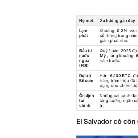
Hệ mét
Xu hướng gần đây
Lạm
Khoảng
0,3%
vào 
phát
số tháng trong năm
giảm phát nhẹ.
Đầu tư
Quý 1 năm 2025 đ
nước
Mỹ
, tăng khoảng
ngoài
năm trước.
(FDI)
Dự trữ
Hơn
6.100 BTC
đượ
Bitcoin
hàng trăm triệu đô 
dụng cho chiến lược
Ổn định
Những cải cách đa
tài
tăng cường ngân sá
chính
trị.
El Salvador có còn