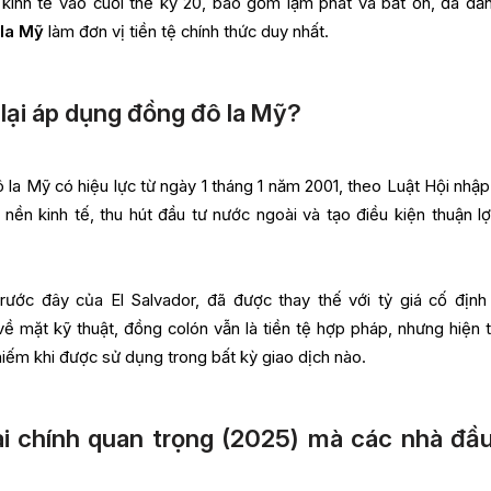
 kinh tế vào cuối thế kỷ 20, bao gồm lạm phát và bất ổn, đã dẫ
 la Mỹ
làm đơn vị tiền tệ chính thức duy nhất.
 lại áp dụng đồng đô la Mỹ?
la Mỹ có hiệu lực từ ngày 1 tháng 1 năm 2001, theo Luật Hội nhập
 nền kinh tế, thu hút đầu tư nước ngoài và tạo điều kiện thuận lợ
trước đây của El Salvador, đã được thay thế với tỷ giá cố định
về mặt kỹ thuật, đồng colón vẫn là tiền tệ hợp pháp, nhưng hiện t
iếm khi được sử dụng trong bất kỳ giao dịch nào.
i chính quan trọng (2025) mà các nhà đầu