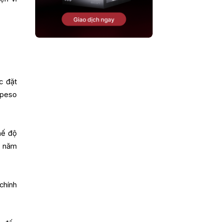
c đặt
 peso
hế độ
o năm
chính