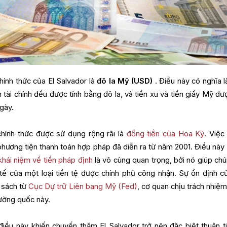
hính thức của El Salvador là
đô la Mỹ (USD)
. Điều này có nghĩa l
ch tài chính đều được tính bằng đô la, và tiền xu và tiền giấy Mỹ đ
gày.
hính thức được sử dụng rộng rãi là
đồng tiền của Hoa Kỳ
. Việc
hương tiện thanh toán hợp pháp đã diễn ra từ năm 2001. Điều này
khái niệm về tiền pháp định
là vô cùng quan trọng, bởi nó giúp chú
h tế của một loại tiền tệ được chính phủ công nhận. Sự ổn định c
 sách từ
Cục Dự trữ Liên bang Mỹ (Fed)
, cơ quan chịu trách nhiệm
cường quốc này.
iều này khiến chuyến thăm El Salvador trở nên đặc biệt thuận ti