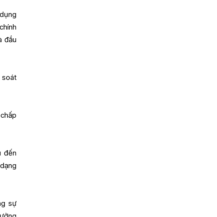
 dụng
chính
à đầu
 soát
 chấp
u đến
 dạng
ng sự
rưởng