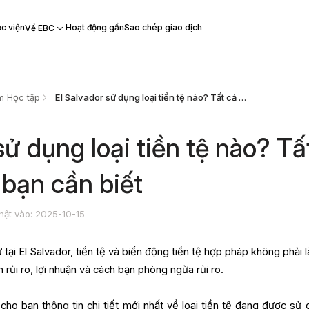
c viện
Hoạt động gần
Sao chép giao dịch
Về EBC
m Học tập
El Salvador sử dụng loại tiền tệ nào? Tất cả những gì bạn cần biết
sử dụng loại tiền tệ nào? Tấ
 bạn cần biết
hật vào: 2025-10-15
 tại El Salvador, tiền tệ và biến động tiền tệ hợp pháp không phải 
rủi ro, lợi nhuận và cách bạn phòng ngừa rủi ro.
o bạn thông tin chi tiết mới nhất về loại tiền tệ đang được sử 