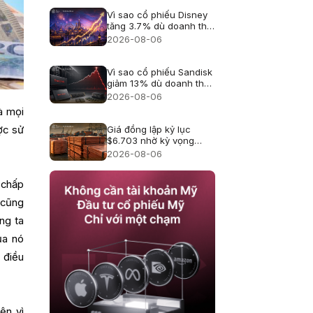
Vì sao cổ phiếu Disney
tăng 3.7% dù doanh thu
hụt kỳ vọng?
2026-08-06
Vì sao cổ phiếu Sandisk
giảm 13% dù doanh thu
kỷ lục?
2026-08-06
à mọi
ược sử
Giá đồng lập kỷ lục
$6.703 nhờ kỳ vọng
thuế quan
2026-08-06
 chấp
 cũng
ng ta
ủa nó
 điều
ện vì