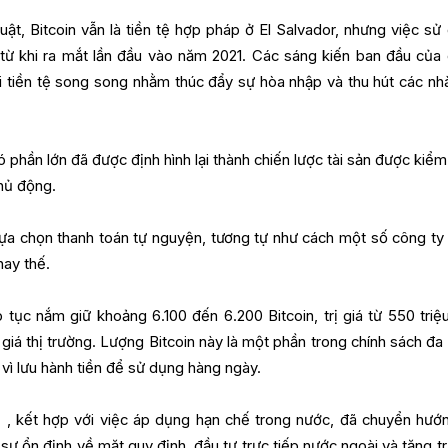
ật, Bitcoin vẫn là tiền tệ hợp pháp ở El Salvador, nhưng việc sử
từ khi ra mắt lần đầu vào năm 2021. Các sáng kiến ban đầu của 
oại tiền tệ song song nhằm thúc đẩy sự hòa nhập và thu hút các nh
phần lớn đã được định hình lại thành chiến lược tài sản được kiểm
chủ động.
 lựa chọn thanh toán tự nguyện, tương tự như cách một số công ty
thay thế.
p tục nắm giữ khoảng 6.100 đến 6.200 Bitcoin, trị giá từ 550 triệ
giá thị trường. Lượng Bitcoin này là một phần trong chính sách đa
 vì lưu hành tiền để sử dụng hàng ngày.
n
, kết hợp với việc áp dụng hạn chế trong nước, đã chuyển hướ
sự ổn định về mặt quy định, đầu tư trực tiếp nước ngoài và tăng t