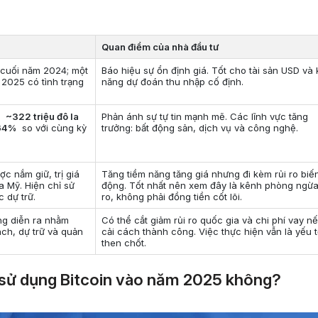
Quan điểm của nhà đầu tư
cuối năm 2024; một
Báo hiệu sự ổn định giá. Tốt cho tài sản USD và
 2025 có tình trạng
năng dự đoán thu nhập cố định.
ạt
~322 triệu đô la
Phản ánh sự tự tin mạnh mẽ. Các lĩnh vực tăng
64%
so với cùng kỳ
trưởng: bất động sản, dịch vụ và công nghệ.
c nắm giữ, trị giá
Tăng tiềm năng tăng giá nhưng đi kèm rủi ro biế
la Mỹ. Hiện chỉ sử
động. Tốt nhất nên xem đây là kênh phòng ngừa
 dự trữ.
ro, không phải đồng tiền cốt lõi.
ng diễn ra nhằm
Có thể cắt giảm rủi ro quốc gia và chi phí vay n
ch, dự trữ và quản
cải cách thành công. Việc thực hiện vẫn là yếu 
then chốt.
 sử dụng Bitcoin vào năm 2025 không?