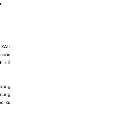
n.
ố XAU
 cuốn
hỉ số
trong
 cũng
eo xu