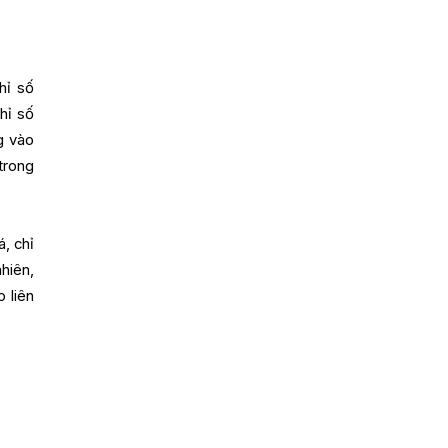
hỉ số
hỉ số
g vào
trong
, chỉ
hiên,
 liên