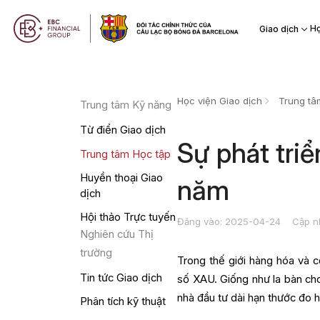
Họ
Giao dịch
Học viện Giao dịch
Trung tâ
Trung tâm Kỹ năng
Từ điển Giao dịch
Sự phát tri
Trung tâm Học tập
Huyền thoại Giao
năm
dịch
Hội thảo Trực tuyến
Đăng vào: 2025-04-24
Cập n
Nghiên cứu Thị
trường
Trong thế giới hàng hóa và c
Tin tức Giao dịch
số XAU. Giống như la bàn cho
nhà đầu tư dài hạn thước đo h
Phân tích kỹ thuật