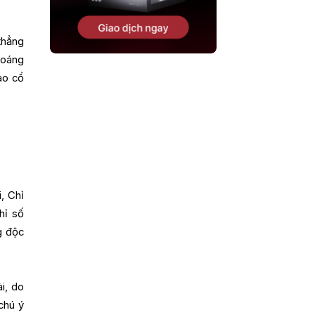
thẳng
hoáng
ào cổ
, Chỉ
hỉ số
g độc
i, do
chú ý