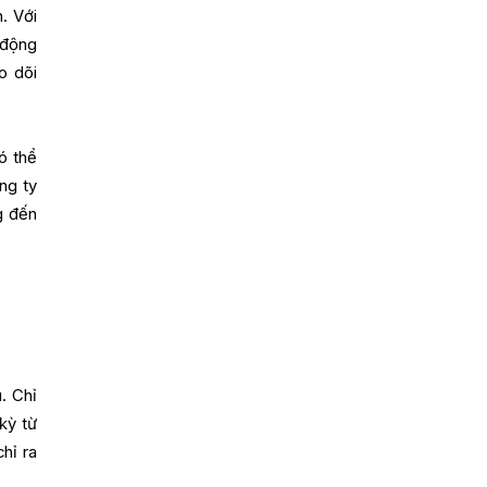
. Với
 động
o dõi
ó thể
ng ty
g đến
. Chỉ
kỳ từ
hỉ ra