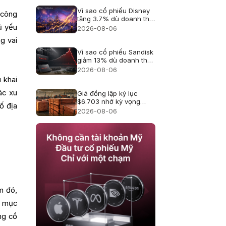
Vì sao cổ phiếu Disney
 công
tăng 3.7% dù doanh thu
hụt kỳ vọng?
ủ yếu
2026-08-06
g vai
Vì sao cổ phiếu Sandisk
giảm 13% dù doanh thu
kỷ lục?
2026-08-06
 khai
ác xu
Giá đồng lập kỷ lục
$6.703 nhờ kỳ vọng
ố địa
thuế quan
2026-08-06
m đó,
m mục
ng cổ