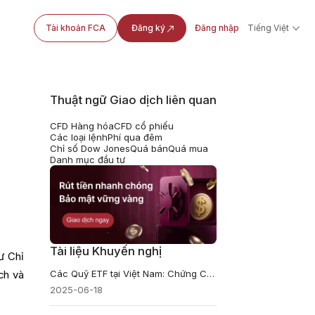
Tài khoản FCA
Đăng ký
Đăng nhập
Tiếng Việt
Thuật ngữ Giao dịch liên quan
CFD Hàng hóa
CFD cổ phiếu
Các loại lệnh
Phí qua đêm
Chỉ số Dow Jones
Quá bán
Quá mua
Danh mục đầu tư
Tài liệu Khuyến nghị
ư Chỉ
Các Quỹ ETF tại Việt Nam: Chứng Chỉ Quỹ ETF là gì, Đầu Tư & Mua ETF Hiệu Quả
ch và
2025-06-18