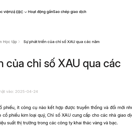
c viện
Hoạt động gần
Sao chép giao dịch
Về EBC
m Học tập
Sự phát triển của chỉ số XAU qua các năm
ển của chỉ số XAU qua các
hật vào: 2025-04-24
ổ phiếu, ít công cụ nào kết hợp được truyền thống và đổi mới nh
 cổ phiếu kim loại quý, Chỉ số XAU cung cấp cho các nhà giao dị
iệu suất thị trường trong các công ty khai thác vàng và bạc.