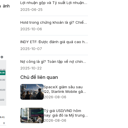
Lợi nhuận gộp và Tỷ suất Lợi nhuận Gộp là gì? Khái niệm, Cách tính, Phân tích
à ảnh
2025-06-25
Hold trong chứng khoán là gì? Chiến lược nắm giữ cổ phiếu hiệu quả
2025-10-06
INDY ETF: Được đánh giá quá cao hay bị định giá thấp?
2025-10-07
Nợ công là gì? Toàn tập về nợ chính phủ và tác động
2025-10-22
Chủ đề liên quan
SpaceX giảm sâu sau
Q2, Starlink Mobile gây
áp lực lên viễn thông Mỹ
2026-08-06
Tỷ giá USD/VND hôm
nay: giá đô la Mỹ trung
tâm lên 25.433, USD
2026-08-06
ngân hàng giảm