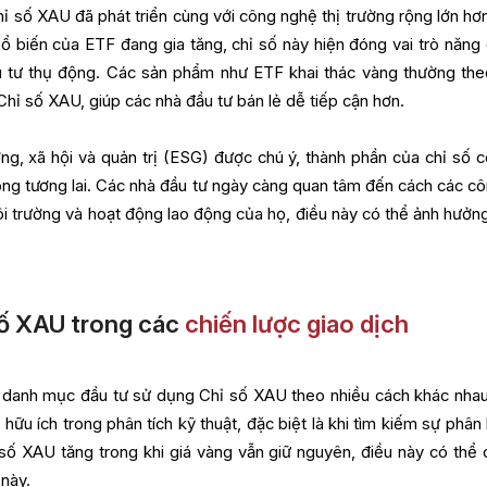
 số XAU đã phát triển cùng với công nghệ thị trường rộng lớn hơn
hổ biến của ETF đang gia tăng, chỉ số này hiện đóng vai trò năng
u tư thụ động. Các sản phẩm như ETF khai thác vàng thường the
Chỉ số XAU, giúp các nhà đầu tư bán lẻ dễ tiếp cận hơn.
ng, xã hội và quản trị (ESG) được chú ý, thành phần của chỉ số c
ong tương lai. Các nhà đầu tư ngày càng quan tâm đến cách các cô
ôi trường và hoạt động lao động của họ, điều này có thể ảnh hưởn
số XAU trong các
chiến lược giao dịch
ý danh mục đầu tư sử dụng Chỉ số XAU theo nhiều cách khác nhau
hữu ích trong phân tích kỹ thuật, đặc biệt là khi tìm kiếm sự phân 
số XAU tăng trong khi giá vàng vẫn giữ nguyên, điều này có thể c
 này.