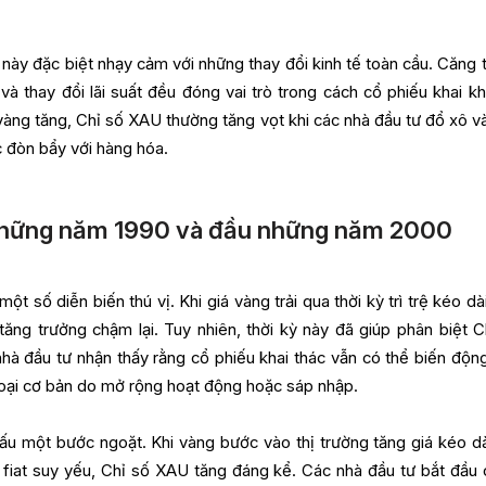
này đặc biệt nhạy cảm với những thay đổi kinh tế toàn cầu. Căng 
t và thay đổi lãi suất đều đóng vai trò trong cách cổ phiếu khai k
 vàng tăng, Chỉ số XAU thường tăng vọt khi các nhà đầu tư đổ xô v
c đòn bẩy với hàng hóa.
những năm 1990 và đầu những năm 2000
 số diễn biến thú vị. Khi giá vàng trải qua thời kỳ trì trệ kéo dài
ng trưởng chậm lại. Tuy nhiên, thời kỳ này đã giúp phân biệt C
hà đầu tư nhận thấy rằng cổ phiếu khai thác vẫn có thể biến độn
m loại cơ bản do mở rộng hoạt động hoặc sáp nhập.
 một bước ngoặt. Khi vàng bước vào thị trường tăng giá kéo dà
tệ fiat suy yếu, Chỉ số XAU tăng đáng kể. Các nhà đầu tư bắt đầu 