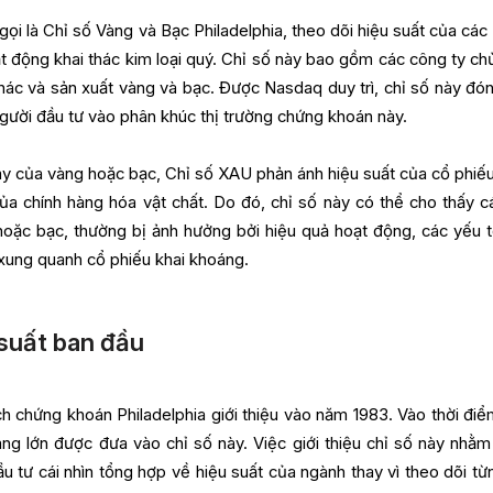
ọi là Chỉ số Vàng và Bạc Philadelphia, theo dõi hiệu suất của các
t động khai thác kim loại quý. Chỉ số này bao gồm các công ty ch
thác và sản xuất vàng và bạc. Được Nasdaq duy trì, chỉ số này đón
gười đầu tư vào phân khúc thị trường chứng khoán này.
y của vàng hoặc bạc, Chỉ số XAU phản ánh hiệu suất của cổ phiếu
ủa chính hàng hóa vật chất. Do đó, chỉ số này có thể cho thấy c
hoặc bạc, thường bị ảnh hưởng bởi hiệu quả hoạt động, các yếu t
ư xung quanh cổ phiếu khai khoáng.
suất ban đầu
 chứng khoán Philadelphia giới thiệu vào năm 1983. Vào thời điể
áng lớn được đưa vào chỉ số này. Việc giới thiệu chỉ số này nhằ
u tư cái nhìn tổng hợp về hiệu suất của ngành thay vì theo dõi từ