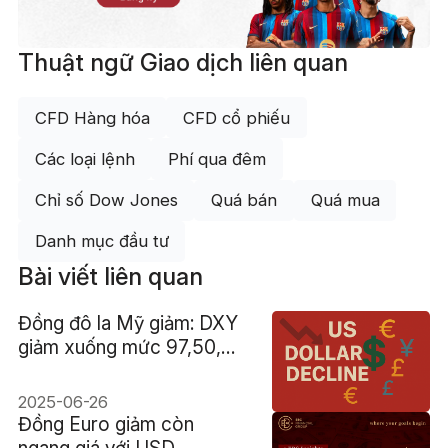
Thuật ngữ Giao dịch liên quan
CFD Hàng hóa
CFD cổ phiếu
Các loại lệnh
Phí qua đêm
Chỉ số Dow Jones
Quá bán
Quá mua
Danh mục đầu tư
Bài viết liên quan
Đồng đô la Mỹ giảm: DXY
giảm xuống mức 97,50,
mức thấp nhất trong 3,5
năm
2025-06-26
Đồng Euro giảm còn
ngang giá với USD