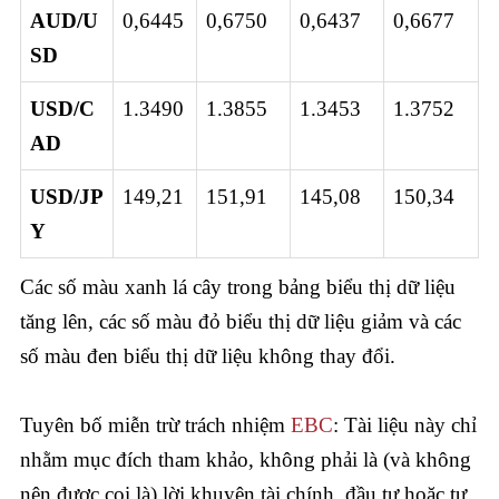
AUD/U
0,6445
0,6750
0,6437
0,6677
SD
USD/C
1.3490
1.3855
1.3453
1.3752
AD
USD/JP
149,21
151,91
145,08
150,34
Y
Các số màu xanh lá cây trong bảng biểu thị dữ liệu
tăng lên, các số màu đỏ biểu thị dữ liệu giảm và các
số màu đen biểu thị dữ liệu không thay đổi.
Tuyên bố miễn trừ trách nhiệm
EBC
: Tài liệu này chỉ
nhằm mục đích tham khảo, không phải là (và không
nên được coi là) lời khuyên tài chính, đầu tư hoặc tư