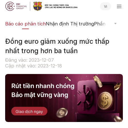
Vi
uật
Báo cáo phân tích
Nhận định Thị trường
Phần mềm Giao
Đồng euro giảm xuống mức thấp
nhất trong hơn ba tuần
Đăng vào: 2023-12-07
Cập nhật vào: 2023-12-18