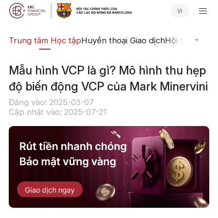
Vi
ịch
Trung tâm Học tập
Huyền thoại Giao dịch
Hội thảo Trực
Mẫu hình VCP là gì? Mô hình thu hẹp
độ biến động VCP của Mark Minervini
Đăng vào: 2025-03-07
Cập nhật vào: 2025-07-21