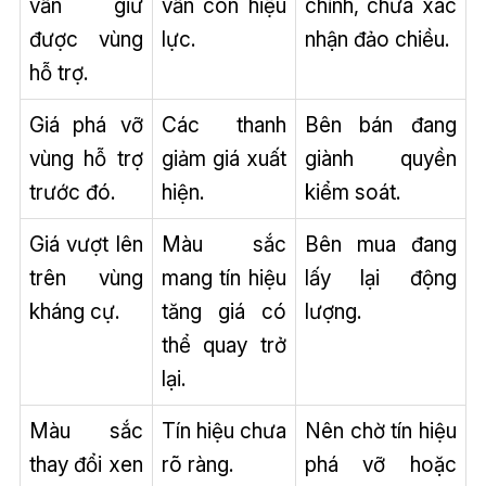
vẫn giữ
vẫn còn hiệu
chỉnh, chưa xác
được vùng
lực.
nhận đảo chiều.
hỗ trợ.
Giá phá vỡ
Các thanh
Bên bán đang
vùng hỗ trợ
giảm giá xuất
giành quyền
trước đó.
hiện.
kiểm soát.
Giá vượt lên
Màu sắc
Bên mua đang
trên vùng
mang tín hiệu
lấy lại động
kháng cự.
tăng giá có
lượng.
thể quay trở
lại.
Màu sắc
Tín hiệu chưa
Nên chờ tín hiệu
thay đổi xen
rõ ràng.
phá vỡ hoặc