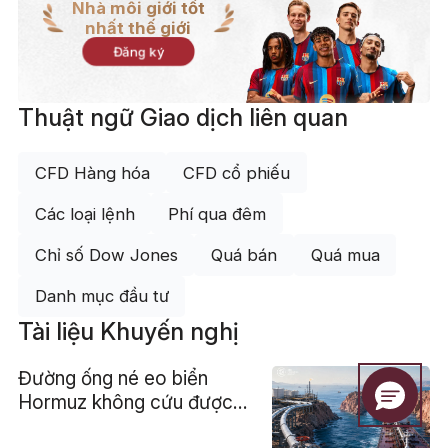
Nhà môi giới tốt
nhất thế giới
Đăng ký
Thuật ngữ Giao dịch liên quan
CFD Hàng hóa
CFD cổ phiếu
Các loại lệnh
Phí qua đêm
Chỉ số Dow Jones
Quá bán
Quá mua
Danh mục đầu tư
Tài liệu Khuyến nghị
Đường ống né eo biển
Hormuz không cứu được
giá dầu, chỉ dời điểm