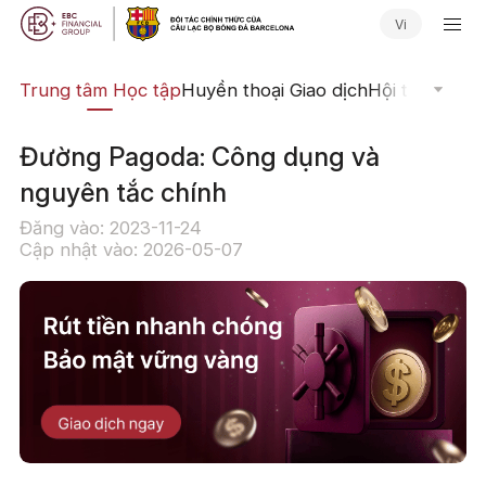
Vi
ịch
Trung tâm Học tập
Huyền thoại Giao dịch
Hội thảo Trực
Đường Pagoda: Công dụng và
nguyên tắc chính
Đăng vào: 2023-11-24
Cập nhật vào: 2026-05-07