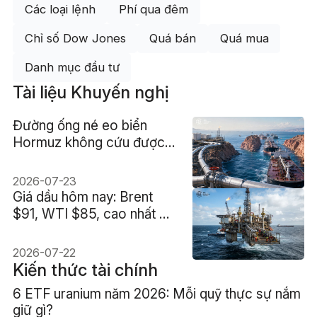
Các loại lệnh
Phí qua đêm
Chỉ số Dow Jones
Quá bán
Quá mua
Danh mục đầu tư
Tài liệu Khuyến nghị
Đường ống né eo biển
Hormuz không cứu được
giá dầu, chỉ dời điểm
nghẽn sang Biển Đỏ
2026-07-23
Giá dầu hôm nay: Brent
$91, WTI $85, cao nhất 5
tuần khi rủi ro nguồn cung
tăng
2026-07-22
Kiến thức tài chính
6 ETF uranium năm 2026: Mỗi quỹ thực sự nắm
giữ gì?