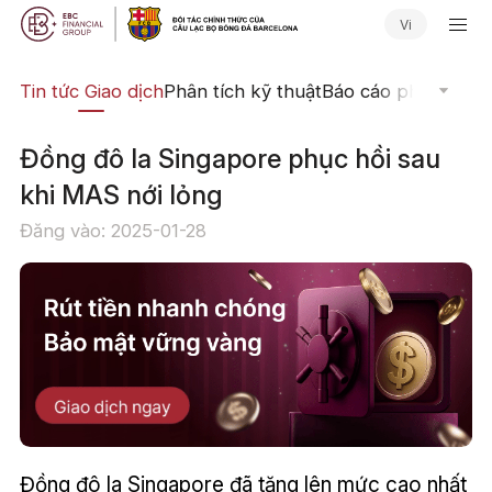
Vi
yến
Tin tức Giao dịch
Phân tích kỹ thuật
Báo cáo phân tích
N
Đồng đô la Singapore phục hồi sau
khi MAS nới lỏng
Đăng vào: 2025-01-28
Đồng đô la Singapore đã tăng lên mức cao nhất