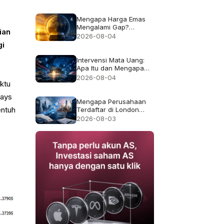
Bukan Imbal Hasil 50%
Mengapa Harga Emas
Mengalami Gap?
ian
Penjelasan Jam Trading
2026-08-04
dan Likuiditas
gi
Intervensi Mata Uang:
Apa Itu dan Mengapa
Kadang Gagal
2026-08-04
ktu
lays
Mengapa Perusahaan
Terdaftar di London
entuh
Pindah ke AS, dan Apa
2026-08-03
yang Berubah bagi
Pemegang Saham?