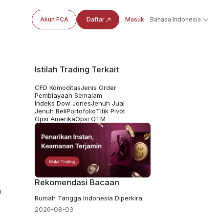
Akun FCA
Daftar
Masuk
Bahasa Indonesia
Istilah Trading Terkait
CFD Komoditas
Jenis Order
Pembiayaan Semalam
Indeks Dow Jones
Jenuh Jual
Jenuh Beli
Portofolio
Titik Pivot
Opsi Amerika
Opsi OTM
Rekomendasi Bacaan
a
Rumah Tangga Indonesia Diperkirakan Memegang 1,800 Ton Emas. Bank Indonesia Memegang 87
2026-08-03