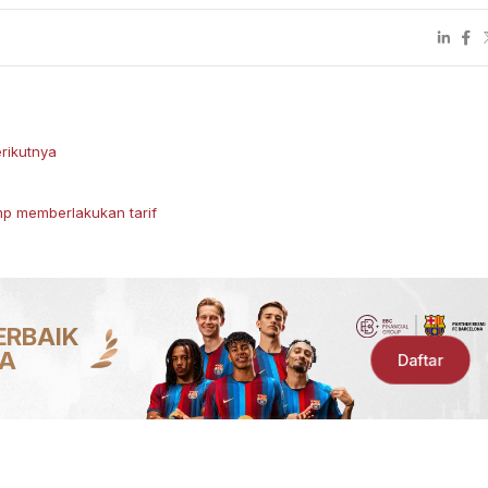
rikutnya
mp memberlakukan tarif
ERBAIK
IA
Daftar