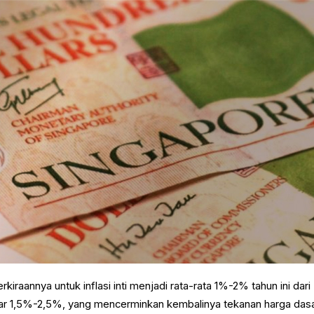
kiraannya untuk inflasi inti menjadi rata-rata 1%-2% tahun ini dari
ar 1,5%-2,5%, yang mencerminkan kembalinya tekanan harga das