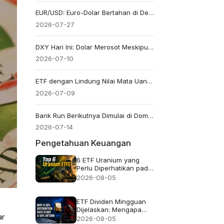
EUR/USD: Euro-Dolar Bertahan di Dekat 1.14 Menjelang Keputusan The Fed
2026-07-27
DXY Hari Ini: Dolar Merosot Meskipun Imbal Hasil Tinggi saat Pasar Menilai Ulang Prospek Suku Bunga
2026-07-10
ETF dengan Lindung Nilai Mata Uang vs Tanpa Lindung Nilai: Bagaimana Pergerakan Dolar Mengubah Imbal Hasil
2026-07-09
Bank Run Berikutnya Dimulai di Dompet Kripto dan Berakhir di Pasar Surat Berharga Negara AS
2026-07-14
Pengetahuan Keuangan
6 ETF Uranium yang
Perlu Diperhatikan pada
2026 dan Isi
2026-08-05
Sebenarnya dari Setiap
Dana
ETF Dividen Mingguan
Dijelaskan: Mengapa
ar
Tingkat Distribusi 50%
2026-08-05