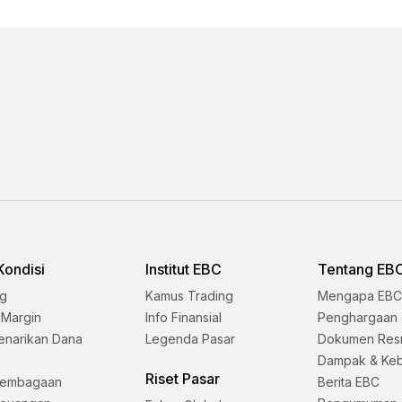
Kondisi
Institut EBC
Tentang EB
ng
Kamus Trading
Mengapa EBC
 Margin
Info Finansial
Penghargaan 
enarikan Dana
Legenda Pasar
Dokumen Res
Dampak & Keb
Riset Pasar
lembagaan
Berita EBC