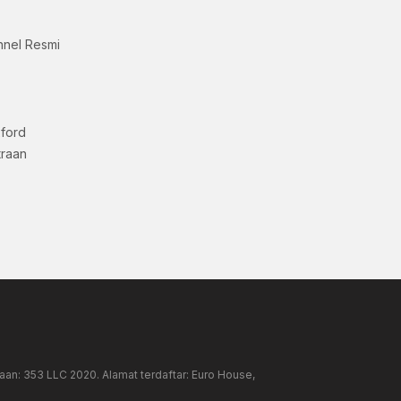
nnel Resmi
xford
traan
an: 353 LLC 2020. Alamat terdaftar: Euro House,