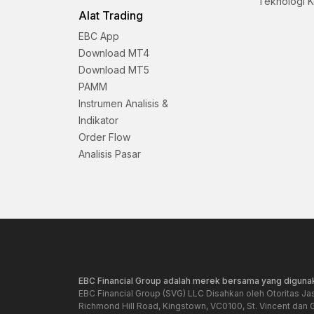
Teknologi 
Alat Trading
EBC App
Download MT4
Download MT5
PAMM
Instrumen Analisis &
Indikator
Order Flow
Analisis Pasar
EBC Financial Group adalah merek bersama yang digunak
EBC Financial Group (SVG) LLC Disahkan oleh Otoritas Ja
Richmond Hill Road, Kingstown, VC0100, St. Vincent dan 