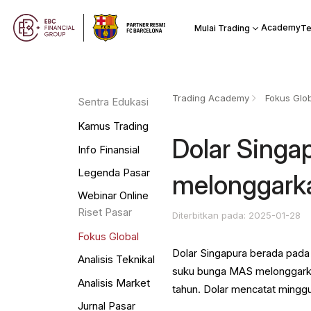
Academy
Mulai Trading
Te
Trading Academy
Fokus Glo
Sentra Edukasi
Kamus Trading
Dolar Singa
Info Finansial
Legenda Pasar
melonggark
Webinar Online
Riset Pasar
Diterbitkan pada: 2025-01-28
Fokus Global
Dolar Singapura berada pada 
Analisis Teknikal
suku bunga MAS melonggarkan
Analisis Market
tahun. Dolar mencatat mingg
Jurnal Pasar