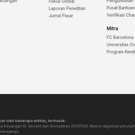
Keuangan
Pengumuman
Fokus Global
Pusat Bantuan
Laporan Penelitian
Verifikasi Cha
Jurnal Pasar
Mitra
FC Barcelona
Universitas O
Program Kemi
an oleh beberapa entitas, termasuk:
sa Keuangan St. Vincent dan Grenadines (SVGFSA). Nomor registrasi perusaha
Grenadines.