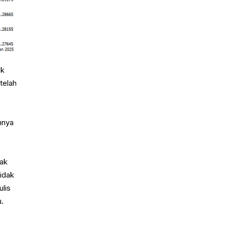
uk
telah
nnya
dak
Tidak
lis
u.