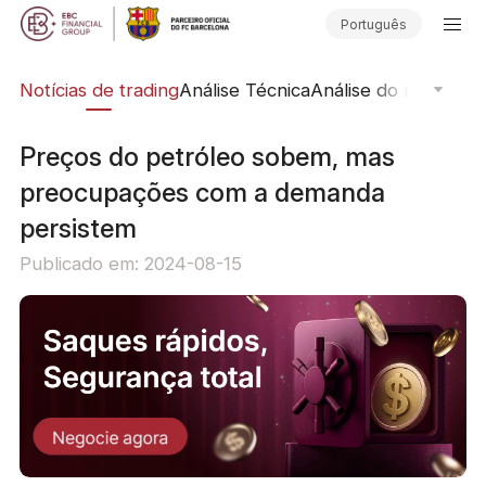
Português
ine
Notícias de trading
Análise Técnica
Análise do mercado
Preços do petróleo sobem, mas
preocupações com a demanda
persistem
Publicado em: 2024-08-15