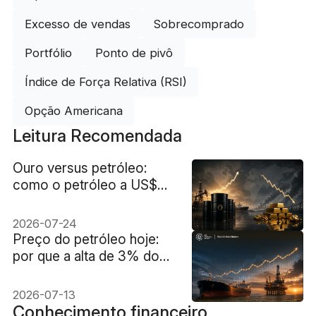
Excesso de vendas
Sobrecomprado
Portfólio
Ponto de pivô
Índice de Força Relativa (RSI)
Opção Americana
Leitura Recomendada
Ouro versus petróleo:
como o petróleo a US$
100 elevou os
rendimentos e fez o
2026-07-24
preço do ouro cair 2%
Preço do petróleo hoje:
por que a alta de 3% do
Brent ainda é uma reação
moderada?
2026-07-13
Conhecimento financeiro