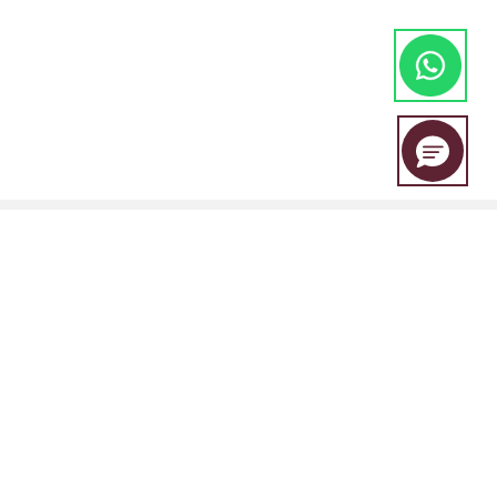
A EBC Financial Group é uma marca conjunta compartilhada por um
grupo de entidades que inclui:
A EBC Financial Group é regulada pala "Vincent and the Grenadines
Financial Services Authority (SVGFSA), e o número de registro da
empresa é 353 LLC 2020, com endereço registrado em Euro House,