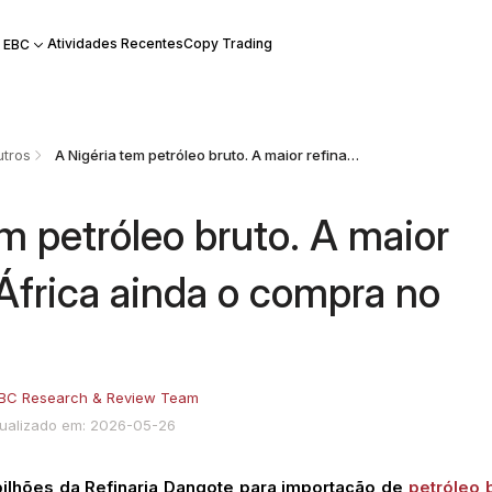
Atividades Recentes
Copy Trading
 EBC
tros
A Nigéria tem petróleo bruto. A maior refinaria da África ainda o compra no exterior.
m petróleo bruto. A maior
 África ainda o compra no
BC Research & Review Team
tualizado em: 2026-05-26
bilhões da Refinaria Dangote para importação de
petróleo 