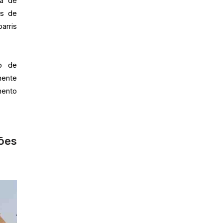
da de
es de
arris
o de
mente
mento
hões