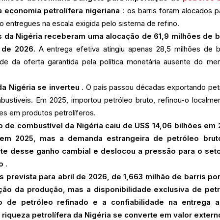
a economia petrolífera nigeriana
: os barris foram alocados p
 entregues na escala exigida pelo sistema de refino.
is da Nigéria receberam uma alocação de 61,9 milhões de b
 de 2026.
A entrega efetiva atingiu apenas 28,5 milhões de ba
e da oferta garantida pela política monetária ausente do me
a Nigéria se inverteu
. O país passou décadas exportando pet
ustíveis. Em 2025, importou petróleo bruto, refinou-o localme
es em produtos petrolíferos.
o de combustível da Nigéria caiu de US$ 14,06 bilhões em
 em 2025, mas a demanda estrangeira de petróleo brut
te desse ganho cambial e deslocou a pressão para o set
o
.
 prevista para abril de 2026, de 1,663 milhão de barris por
ção da produção, mas a disponibilidade exclusiva de pet
o de petróleo refinado e a confiabilidade na entrega 
riqueza petrolífera da Nigéria se converte em valor extern