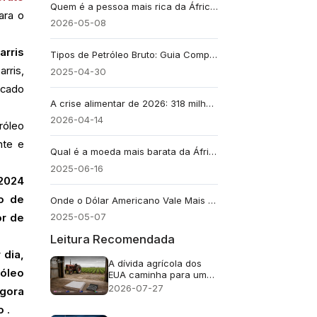
Quem é a pessoa mais rica da África? Conheça Aliko Dangote
ara o
2026-05-08
arris
Tipos de Petróleo Bruto: Guia Completo para Iniciantes
rris,
2025-04-30
rcado
A crise alimentar de 2026: 318 milhões de pessoas passando fome, governos em risco.
2026-04-14
róleo
nte e
Qual é a moeda mais barata da África? Top 10 do ranking
2025-06-16
 2024
o de
Onde o Dólar Americano Vale Mais em 2025? Lista dos 15 Melhores
2025-05-07
or de
Leitura Recomendada
 dia,
A dívida agrícola dos
róleo
EUA caminha para um
recorde de US$ 625
2026-07-27
agora
bilhões. Falências
aumentam 46%
o
.