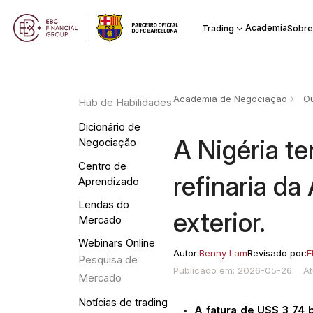
Academia
Trading
Sobre
Academia de Negociação
Ou
Hub de Habilidades
Dicionário de
A Nigéria te
Negociação
Centro de
refinaria da
Aprendizado
Lendas do
exterior.
Mercado
Webinars Online
Autor:
Benny Lam
Revisado por:
E
Pesquisa de
Publicado em: 2026-05-26
A
Mercado
Notícias de trading
A fatura de US$ 3,74 