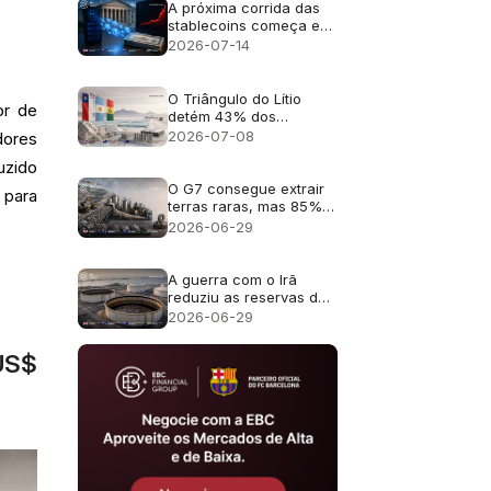
A próxima corrida das
stablecoins começa em
uma carteira de
2026-07-14
criptomoedas e termina
no mercado de títulos
do Tesouro dos EUA
O Triângulo do Lítio
or de
detém 43% dos
recursos de lítio. 2028
2026-07-08
dores
poderá expor seu
uzido
déficit de produção
O G7 consegue extrair
 para
terras raras, mas 85%
da cadeia de
2026-06-29
suprimentos
desaparece antes dos
ímãs permanentes
A guerra com o Irã
reduziu as reservas de
petróleo mundiais ao
2026-06-29
nível mais baixo em 40
anos
 US$