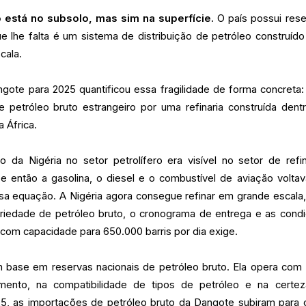
o está no subsolo, mas sim na superfície.
O país possui rese
e lhe falta é um sistema de distribuição de petróleo construído
cala.
gote para 2025 quantificou essa fragilidade de forma concreta
 petróleo bruto estrangeiro por uma refinaria construída dent
 África.
 da Nigéria no setor petrolífero era visível no setor de refi
, e então a gasolina, o diesel e o combustível de aviação volta
sa equação. A Nigéria agora consegue refinar em grande escala
ariedade de petróleo bruto, o cronograma de entrega e as cond
 com capacidade para 650.000 barris por dia exige.
m base em reservas nacionais de petróleo bruto. Ela opera com
ento, na compatibilidade de tipos de petróleo e na certe
5, as importações de petróleo bruto da Dangote subiram para 