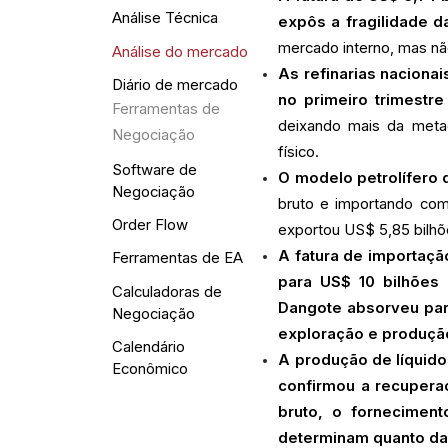
Análise Técnica
expôs a fragilidade d
mercado interno, mas não
Análise do mercado
As refinarias naciona
Diário de mercado
no primeiro trimestre
Ferramentas de
deixando mais da metad
Negociação
físico.
Software de
O modelo petrolífero d
Negociação
bruto e importando comb
Order Flow
exportou US$ 5,85 bilhõ
A fatura de importaçã
Ferramentas de EA
para US$ 10 bilhões
Calculadoras de
Dangote absorveu par
Negociação
exploração e produçã
Calendário
A produção de líquidos
Econômico
confirmou a recupera
bruto, o forneciment
determinam quanto da 