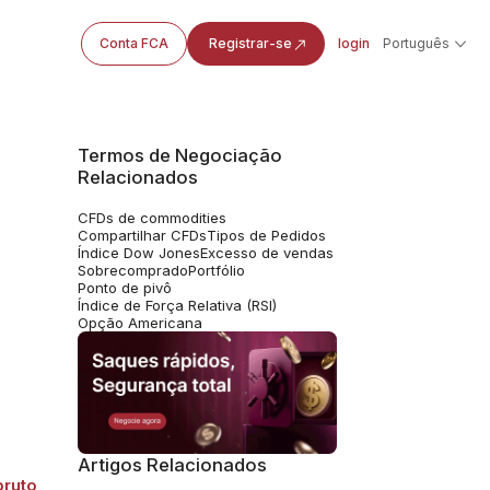
Conta FCA
Registrar-se
login
Português
Termos de Negociação
Relacionados
CFDs de commodities
Compartilhar CFDs
Tipos de Pedidos
Índice Dow Jones
Excesso de vendas
Sobrecomprado
Portfólio
Ponto de pivô
Índice de Força Relativa (RSI)
Opção Americana
Artigos Relacionados
bruto