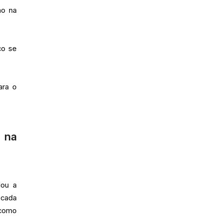
no na
co se
ara o
 na
lou a
 cada
 como