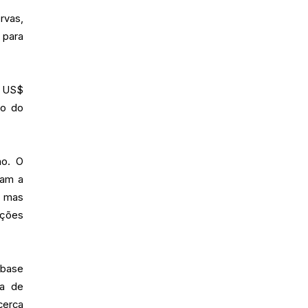
rvas,
 para
: US$
ro do
no. O
vam a
, mas
ições
 base
za de
cerca