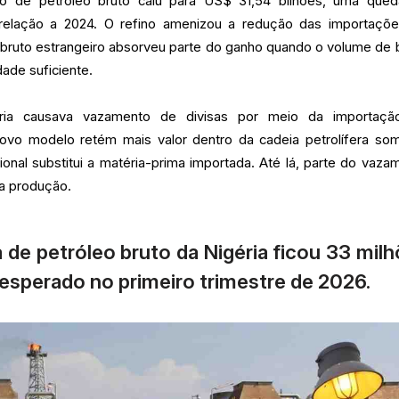
 de petróleo bruto caiu para US$ 31,54 bilhões, uma que
elação a 2024. O refino amenizou a redução das importaçõ
 bruto estrangeiro absorveu parte do ganho quando o volume de b
ade suficiente.
ria causava vazamento de divisas por meio da importaçã
novo modelo retém mais valor dentro da cadeia petrolífera so
onal substitui a matéria-prima importada. Até lá, parte do vaza
 a produção.
 de petróleo bruto da Nigéria ficou 33 mil
 esperado no primeiro trimestre de 2026.