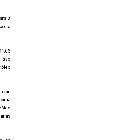
ara a
que o
14,06
 Isso
róleo
 caiu
acima
róleo
arias