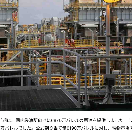
四半期に、国内製油所向けに6870万バレルの原油を提供しました。
0万バレルでした。公式割り当て量6190万バレルに対し、現物市場