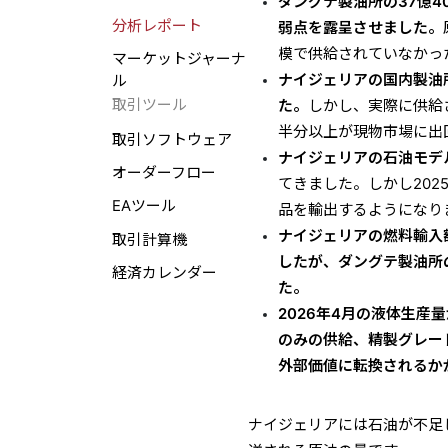
ダングテ製油所の37億
分析レポート
弱点を露呈させました。
模で供給されていなかっ
マーケットジャーナ
ナイジェリアの国内製油所
ル
取引ツール
た。
しかし、実際に供給
半分以上が現物市場に出
取引ソフトウェア
ナイジェリアの石油モデ
オーダーフロー
てきました。しかし202
EAツール
品を輸出するようになり
ナイジェリアの燃料輸入額は
取引計算機
したが、ダングテ製油所
経済カレンダー
た。
2026年4月の液体生産
のみの供給、精製グレー
外部価値に転換されるか
ナイジェリアには石油が不足