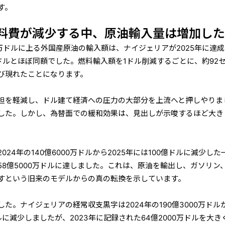
す。
料費が減少する中、原油輸入量は増加し
0万ドルに上る外国産原油の輸入額は、ナイジェリアが2025年に達
万ドルとほぼ同額でした。燃料輸入額を1ドル削減するごとに、約92
び現れたことになります。
担を軽減し、ドル建て経済への圧力の大部分を上流へと押しやりま
した。しかし、為替面での緩和効果は、見出しが示唆するほど大き
24年の140億6000万ドルから2025年には100億ドルに減少した
8億5000万ドルに達しました。これは、原油を輸出し、ガソリン
すという旧来のモデルからの真の転換を示しています。
た。ナイジェリアの経常収支黒字は2024年の190億3000万ドル
万ドルに減少しましたが、2023年に記録された64億2000万ドルを大き