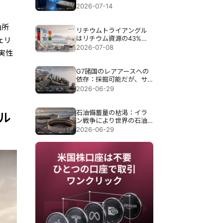
仮想通貨ウォレットから
2026-07-14
始まり、米国債市場で終
わる。
油所
リチウムトライアングル
はリチウム資源の43%を
ェリ
保有している。2028年に
2026-07-08
実性
はその生産ギャップが露
呈する可能性がある。
G7諸国のレアアースへの
依存：採掘可能だが、サ
プライチェーンの85％は
2026-06-29
磁石完成前に消滅する。
石油備蓄量の枯渇：イラ
ル
ン戦争により世界の石油
埋蔵量は40年ぶりの低水
2026-06-29
準にまで減少した。