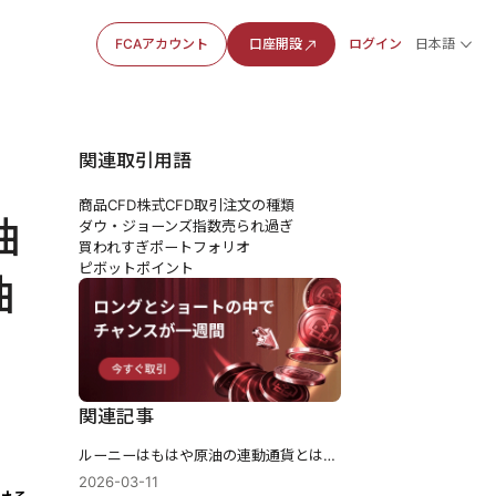
FCAアカウント
口座開設
ログイン
日本語
関連取引用語
商品CFD
株式CFD
取引注文の種類
油
ダウ・ジョーンズ指数
売られ過ぎ
買われすぎ
ポートフォリオ
ピボットポイント
油
関連記事
ルーニーはもはや原油の連動通貨とはほとんど言えない
2026-03-11