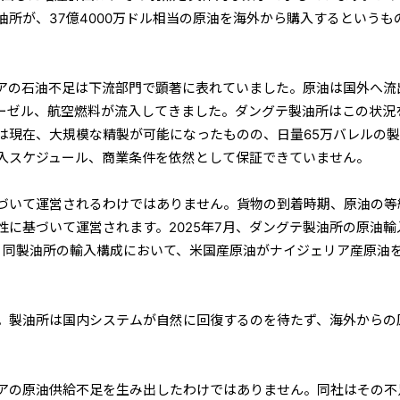
油所が、37億4000万ドル相当の原油を海外から購入するというも
アの石油不足は下流部門で顕著に表れていました。原油は国外へ流
ーゼル、航空燃料が流入してきました。ダングテ製油所はこの状況
は現在、大規模な精製が可能になったものの、日量65万バレルの
入スケジュール、商業条件を依然として保証できていません。
づいて運営されるわけではありません。貨物の到着時期、原油の等
性に基づいて運営されます。2025年7月、ダングテ製油所の原油輸
し、同製油所の輸入構成において、米国産原油がナイジェリア産原油
。製油所は国内システムが自然に回復するのを待たず、海外からの
。
アの原油供給不足を生み出したわけではありません。同社はその不