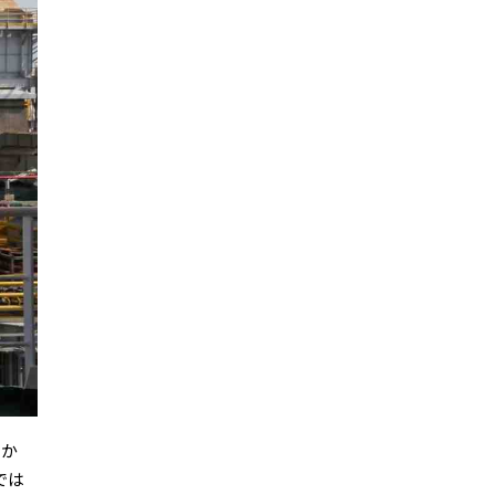
しか
では