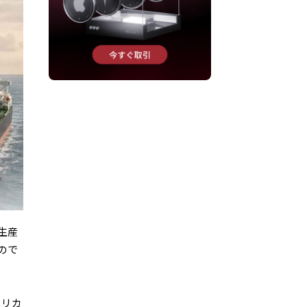
生産
ので
フリカ