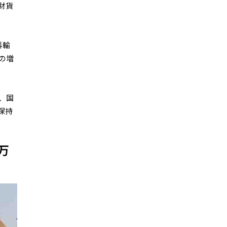
財貨
料輸
の増
、国
保持
万