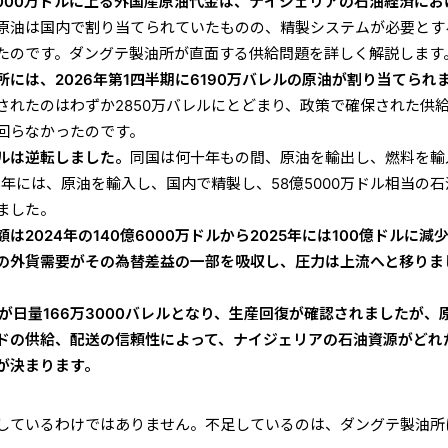
4000万ドルに上る外国産原油代金は、ナイジェリアの石油経済にお
原油は国内で割り当てられていたものの、精製システムが必要とす
たのです。ダングテ製油所が直面する供給問題を詳しく解説します
には、2026年第1四半期に6190万バレルの原油が割り当てられ
されたのはわずか2850万バレルにとどまり、政策で確保された供
回らなかったのです。
ルは逆転しました。
同国は何十年もの間、原油を輸出し、燃料を輸
5年には、原油を輸入し、国内で精製し、58億5000万ドル相当の石
ました。
2024年の140億6000万ドルから2025年には100億ドルに減
の外貨需要がその為替差益の一部を吸収し、圧力は上流へと移りま
量が日量166万3000バレルとなり、生産回復が確認されましたが、
ドの供給、配送の信頼性によって、ナイジェリアの石油資源がどれ
が決まります。
しているわけではありません。不足しているのは、ダングテ製油所