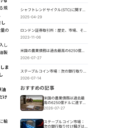
ける
る規
シャフトレンドサイクル(STC)に関する誤解を解く
。
2025-04-29
まし
給量の
ロンドン証券取引所：歴史、市場、そして2026年の展望を解説します
2023-11-06
入し
米国の農業債務は過去最高の6250億ドルに達する見込み。破産件数は46％増加。
油製
2026-07-27
少しま
ステーブルコイン市場：次の銀行取り付け騒ぎは仮想通貨ウォレットから始まり、米国債市場で終わる。
し
2026-07-14
おすすめの記事
原油
だけ
米国の農業債務は過去最
高の6250億ドルに達する
見込み。破産件数は46％
2026-07-27
増加。
に輸
ステーブルコイン市場：
次の銀行取り付け騒ぎは