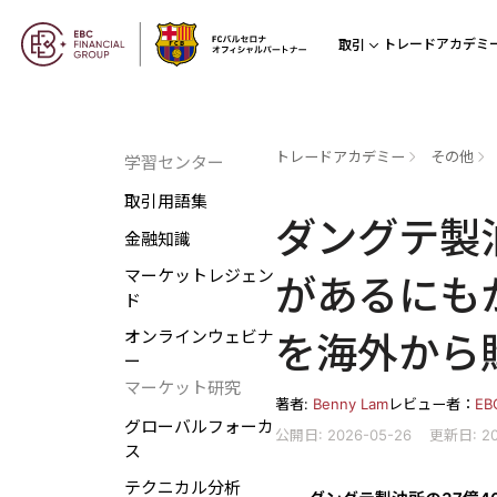
トレードアカデミ
取引
トレードアカデミー
その他
学習センター
取引用語集
ダングテ製
金融知識
マーケットレジェン
があるにも
ド
オンラインウェビナ
を海外から
ー
マーケット研究
著者:
Benny Lam
レビュー者：
E
グローバルフォーカ
公開日: 2026-05-26
更新日: 20
ス
テクニカル分析