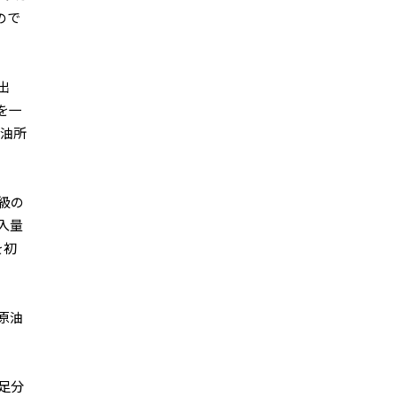
ので
出
を一
製油所
級の
入量
を初
原油
足分