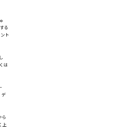
た。
成する
セント
し
くは
一
、デ
から
く上