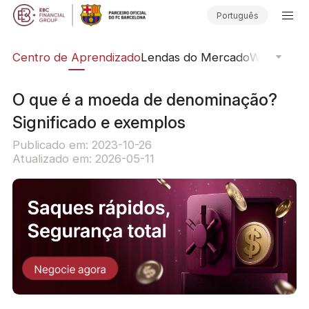
Português
ção
Centro de Aprendizado
Lendas do Mercado
Webinars O
O que é a moeda de denominação?
Significado e exemplos
Publicado em: 2023-10-26
Atualizado em: 2026-05-11