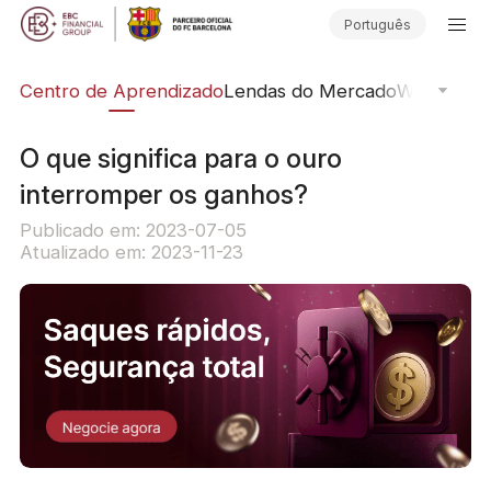
Português
ção
Centro de Aprendizado
Lendas do Mercado
Webinars O
O que significa para o ouro
interromper os ganhos?
Publicado em: 2023-07-05
Atualizado em: 2023-11-23