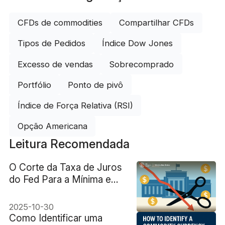
CFDs de commodities
Compartilhar CFDs
Tipos de Pedidos
Índice Dow Jones
Excesso de vendas
Sobrecomprado
Portfólio
Ponto de pivô
Índice de Força Relativa (RSI)
Opção Americana
Leitura Recomendada
O Corte da Taxa de Juros
do Fed Para a Mínima em
3 Anos Será o Último de
2025?
2025-10-30
Como Identificar uma