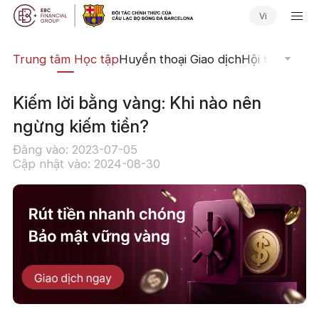
Vi
ịch
Trung tâm Học tập
Huyền thoại Giao dịch
Hội thảo Trực
Kiếm lời bằng vàng: Khi nào nên
ngừng kiếm tiền?
Đăng vào: 2023-07-05
Cập nhật vào: 2024-08-30