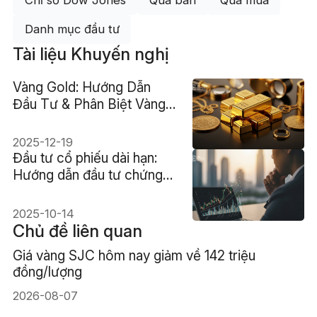
Chỉ số Dow Jones
Quá bán
Quá mua
Danh mục đầu tư
Tài liệu Khuyến nghị
Vàng Gold: Hướng Dẫn
Đầu Tư & Phân Biệt Vàng
Thật Giả A-Z
2025-12-19
Đầu tư cổ phiếu dài hạn:
Hướng dẫn đầu tư chứng
khoán dài hạn
2025-10-14
Chủ đề liên quan
Giá vàng SJC hôm nay giảm về 142 triệu
đồng/lượng
2026-08-07