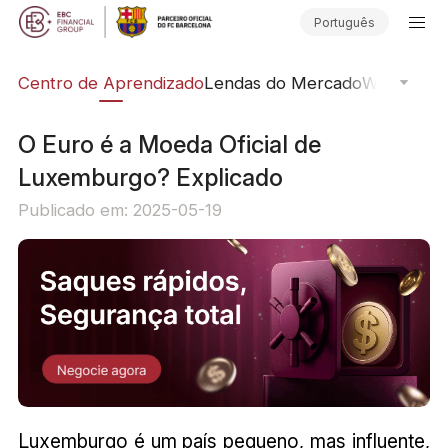
Português
ção
Centro de Aprendizado
Lendas do Mercado
Webinars O
O Euro é a Moeda Oficial de
Luxemburgo? Explicado
Publicado em: 2025-05-19
Luxemburgo é um país pequeno, mas influente,