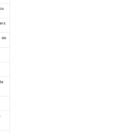
os
ers
a de
da
s