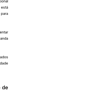
ional
 está
 para
entar
manda
dados
idade
 de