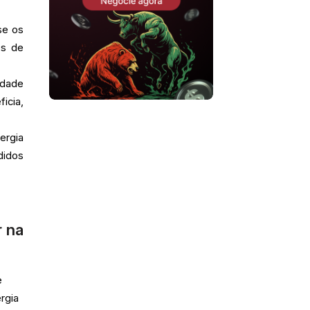
se os
os de
idade
icia,
ergia
didos
r na
e
rgia