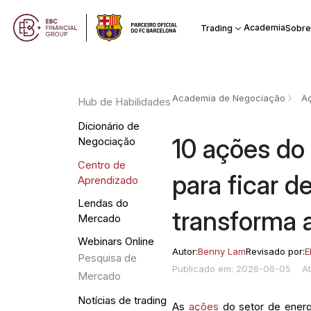
Academia
Trading
Sobre
Academia de Negociação
A
Hub de Habilidades
Dicionário de
10 ações do
Negociação
Centro de
para ficar d
Aprendizado
Lendas do
transforma 
Mercado
Webinars Online
Autor:
Benny Lam
Revisado por:
E
Pesquisa de
Publicado em: 2026-06-05
A
Mercado
Notícias de trading
As
ações
do setor de energi