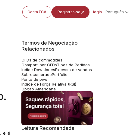
Conta FCA
Registrar-se
login
Português
Termos de Negociação
Relacionados
CFDs de commodities
Compartilhar CFDs
Tipos de Pedidos
Índice Dow Jones
Excesso de vendas
Sobrecomprado
Portfólio
Ponto de pivô
Índice de Força Relativa (RSI)
Opção Americana
o.
Leitura Recomendada
, e é