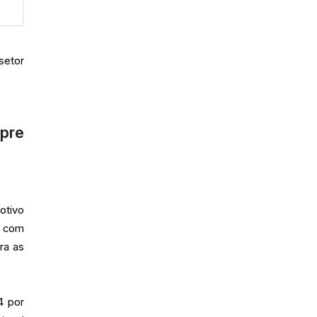
setor
pre
otivo
s com
ra as
4 por