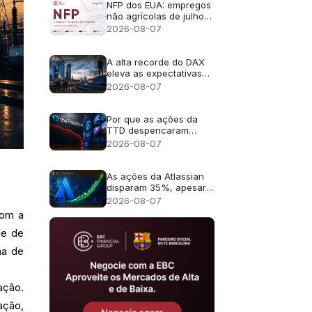
da IA
NFP dos EUA: empregos
não agrícolas de julho
de 2026 - Anterior: 57
2026-08-07
mil; Previsão: 83 mil
A alta recorde do DAX
eleva as expectativas
de lucros para as ações
2026-08-07
alemãs
Por que as ações da
TTD despencaram
quase 30% após a
2026-08-07
previsão de receita de
US$ 650 milhões?
As ações da Atlassian
disparam 35%, apesar
da previsão de
2026-08-07
crescimento de 13%
com a
de de
ma de
ação.
ação,