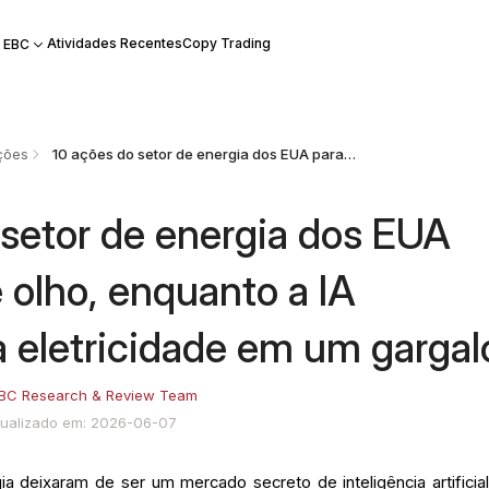
Atividades Recentes
Copy Trading
 EBC
ções
10 ações do setor de energia dos EUA para ficar de olho, enquanto a IA transforma a eletricidade em um gargalo.
 setor de energia dos EUA
e olho, enquanto a IA
a eletricidade em um gargal
BC Research & Review Team
tualizado em: 2026-06-07
a deixaram de ser um mercado secreto de inteligência artificial