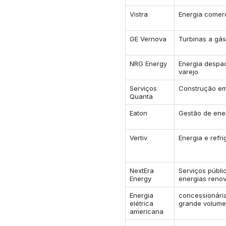
Vistra
Energia comerc
GE Vernova
Turbinas a gá
NRG Energy
Energia despac
varejo
Serviços
Construção e
Quanta
Eaton
Gestão de ener
Vertiv
Energia e refr
NextEra
Serviços públ
Energy
energias reno
Energia
concessionári
elétrica
grande volume
americana