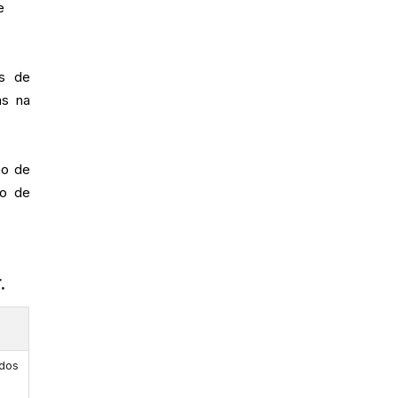
e
os de
as na
ho de
ão de
.
ados