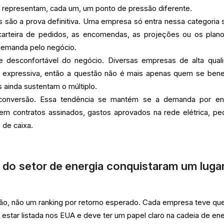
a representam, cada um, um ponto de pressão diferente.
os são a prova definitiva. Uma empresa só entra nessa categoria 
 carteira de pedidos, as encomendas, as projeções ou os plan
demanda pelo negócio.
te desconfortável do negócio. Diversas empresas de alta qual
o expressiva, então a questão não é mais apenas quem se benef
 ainda sustentam o múltiplo.
conversão. Essa tendência se mantém se a demanda por en
 em contratos assinados, gastos aprovados na rede elétrica, pe
 de caixa.
do setor de energia conquistaram um luga
ção, não um ranking por retorno esperado. Cada empresa teve qu
e estar listada nos EUA e deve ter um papel claro na cadeia de ene