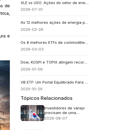
XLE vs USO: Ações do setor de energia ou exposição direta ao petróleo bruto?
as de
2026-07-01
rica,
As 12 melhores ações de energia para comprar agora e obter renda confiável de dividendos
2026-02-26
ura e
Os 8 melhores ETFs de commodities: o que comprar e por que em 2026
2026-03-03
Dow, KOSPI e TOPIX atingem recordes históricos: por que os mercados estão em alta agora?
2026-01-06
VB ETF: Um Portal Equilibrado Para o Crescimento das Empresas de Pequena Capitalização dos EUA
2025-10-29
Tópicos Relacionados
Investidores de varejo
precisam de uma
abordagem cuidadosa
2026-08-07
em relação ao FOMO
(medo de ficar de fora)