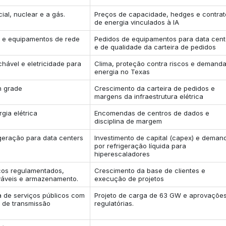
ial, nuclear e a gás.
Preços de capacidade, hedges e contrat
de energia vinculados à IA
s e equipamentos de rede
Pedidos de equipamentos para data cent
e de qualidade da carteira de pedidos
hável e eletricidade para
Clima, proteção contra riscos e demand
energia no Texas
m grade
Crescimento da carteira de pedidos e
margens da infraestrutura elétrica
gia elétrica
Encomendas de centros de dados e
disciplina de margem
igeração para data centers
Investimento de capital (capex) e deman
por refrigeração líquida para
hiperescaladores
icos regulamentados,
Crescimento da base de clientes e
váveis e armazenamento.
execução de projetos
a de serviços públicos com
Projeto de carga de 63 GW e aprovaçõe
 de transmissão
regulatórias.