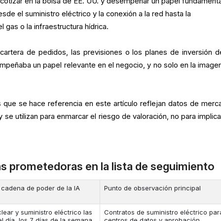
: cotizar en la bolsa de EE. UU. y desempeñar un papel fundamenta
esde el suministro eléctrico y la conexión a la red hasta la
el gas o la infraestructura hídrica.
 cartera de pedidos, las previsiones o los planes de inversión d
mpeñaba un papel relevante en el negocio, y no solo en la image
as que se hace referencia en este artículo reflejan datos de merc
 se utilizan para enmarcar el riesgo de valoración, no para implica
s prometedoras en la lista de seguimiento
 cadena de poder de la IA
Punto de observación principal
lear y suministro eléctrico las
Contratos de suministro eléctrico par
l día, los 7 días de la semana.
centros de datos y aprobación