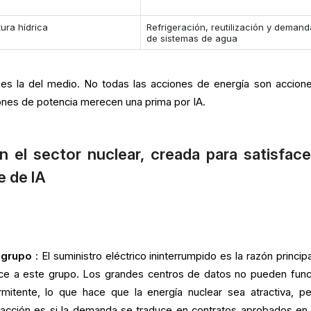
tura hídrica
Refrigeración, reutilización y demand
de sistemas de agua
es la del medio. No todas las acciones de energía son accion
iones de potencia merecen una prima por IA.
n el sector nuclear, creada para satisface
 de IA
 grupo
: El suministro eléctrico ininterrumpido es la razón princip
ece a este grupo. Los grandes centros de datos no pueden func
rmitente, lo que hace que la energía nuclear sea atractiva, pe
acción es si la demanda se traduce en contratos aprobados en 