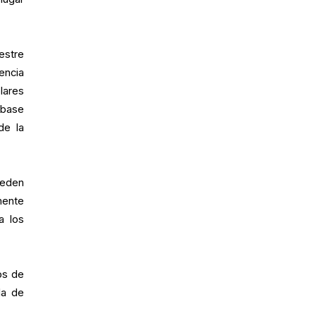
estre
encia
lares
 base
de la
ueden
mente
a los
os de
da de