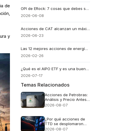
ia de
OPI de ERock: 7 cosas que debes saber
ción,
2026-06-08
Acciones de CAT alcanzan un máximo histórico
2026-06-23
tura y
Las 12 mejores acciones de energía para comprar ahora mismo
2026-02-26
¿Qué es el AIPO ETF y es una buena forma de invertir en el poder de la IA?
2026-07-17
Temas Relacionados
Acciones de Petrobras:
Análisis y Precio Antes
del Reporte Financiero
2026-08-07
¿Por qué acciones de
TTD se desplomaron
casi un 30%?
2026-08-07