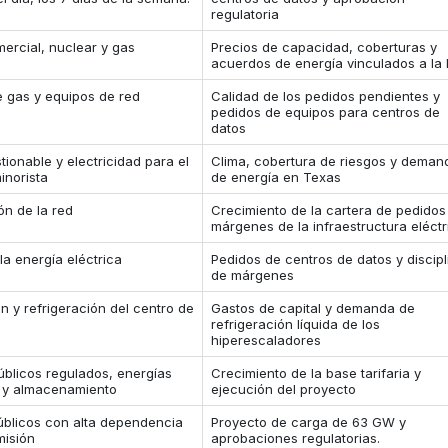
regulatoria
ercial, nuclear y gas
Precios de capacidad, coberturas y
acuerdos de energía vinculados a la 
e gas y equipos de red
Calidad de los pedidos pendientes y
pedidos de equipos para centros de
datos
tionable y electricidad para el
Clima, cobertura de riesgos y deman
inorista
de energía en Texas
ón de la red
Crecimiento de la cartera de pedidos
márgenes de la infraestructura eléctr
la energía eléctrica
Pedidos de centros de datos y discipl
de márgenes
n y refrigeración del centro de
Gastos de capital y demanda de
refrigeración líquida de los
hiperescaladores
úblicos regulados, energías
Crecimiento de la base tarifaria y
 y almacenamiento
ejecución del proyecto
públicos con alta dependencia
Proyecto de carga de 63 GW y
misión
aprobaciones regulatorias.