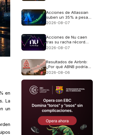
Acciones de Atlassian
suben un 35% a pesar
de unas perspectivas
2026-08-07
de crecimiento del 13%
Acciones de Nu caen
tras su racha récord
mientras se convierte
2026-08-07
en banco
Resultados de Airbnb:
¿Por qué ABNB podría
seguir cayendo incluso
2026-08-06
si los ingresos crecen
un 16%?
 % en
s. La
en un
orden
uipos