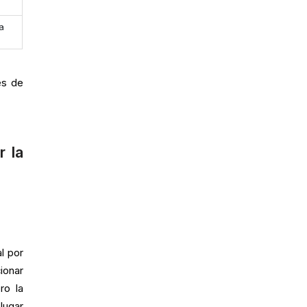
a
es de
r la
al por
ionar
ro la
lugar