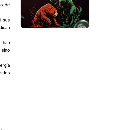
to de
i sus
dican
d han
 sino
ergía
didos
a