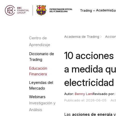
Academia
Trading
So
Academia de Trading
Accio
Centro de
Aprendizaje
10 acciones
Diccionario de
Trading
a medida que
Educación
Financiera
electricidad
Leyendas del
Mercado
Autor:
Benny Lam
Revisado por:
Webinars
Publicado el: 2026-06-05
Act
Investigación y
Análisis
Las
acciones de energía
y