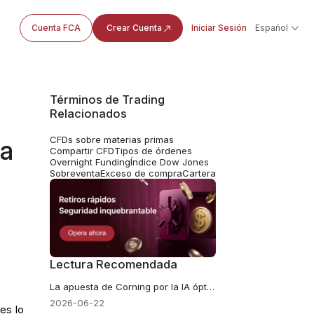
Cuenta FCA
Crear Cuenta
Iniciar Sesión
Español
Términos de Trading
Relacionados
CFDs sobre materias primas
ta
Compartir CFD
Tipos de órdenes
Overnight Funding
Índice Dow Jones
Sobreventa
Exceso de compra
Cartera
Lectura Recomendada
La apuesta de Corning por la IA óptica impacta a Nvidia, Amazon y Meta
2026-06-22
es lo