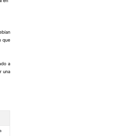
l en
ebían
n que
ado a
r una
a