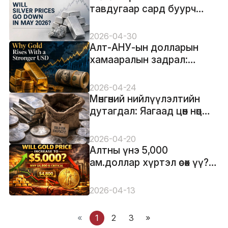
тавдугаар сард буурч
болох уу? Fed, АНУ-ын
доллар ба шинжээчдийн
2026-04-30
таамаглал
Алт-АНУ-ын долларын
хамааралын задрал:
Хүчтэй долларын үед алт
яагаад өсдөг вэ
2026-04-24
Мөнгөний нийлүүлэлтийн
дутагдал: Яагаад цөөн нөөц
2026 онд үнийг шахаж
болох вэ
2026-04-20
Алтны үнэ 5,000
ам.доллар хүртэл өсөх үү?
Яагаад 4,800 ам.доллар
болох нь чухал вэ
2026-04-13
«
1
2
3
»