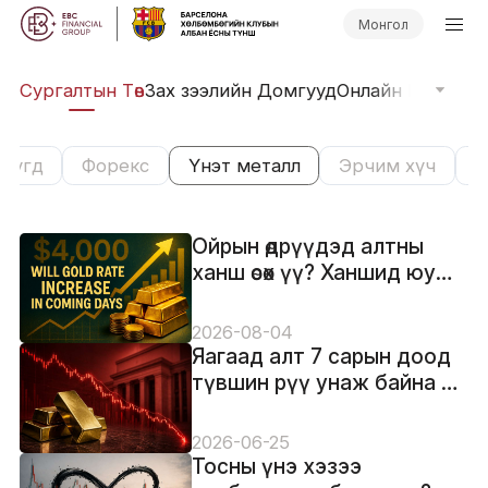
Монгол
иг
Сургалтын Төв
Зах зээлийн Домгууд
Онлайн Вэбинар
Бүгд
Форекс
Үнэт металл
Эрчим хүч
Х
Ойрын өдрүүдэд алтны
ханш өсөх үү? Ханшид юу
нөлөөлдөг вэ?
2026-08-04
Яагаад алт 7 сарын доод
түвшин рүү унаж байна —
Fed-ийн хүүгийн айдас
геополитикийг давж
2026-06-25
байна
Тосны үнэ хэзээ