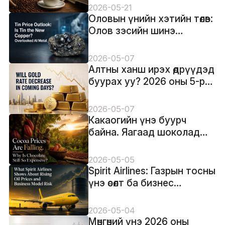
дагаагүй
2026-05-21
Оловын үнийн хэтийн төлөв:
Олов зэсийн шинэ
хувилбар болж байна уу?
Анхааралд орхигдсон AI
2026-05-07
металл
Алтны ханш ирэх өдрүүдэд
буурах уу? 2026 оны 5-р
сарын тойм
2026-05-07
Какаогийн үнэ буурч
байна. Яагаад шоколад
одоо ч үнэтэй хэвээр вэ?
2026-05-05
Spirit Airlines: Газрын тосны
үнэ өсөлт ба бизнес
загварын эрсдэлийг юу
харуулж байна
2026-05-04
Мөнгөний үнэ 2026 оны