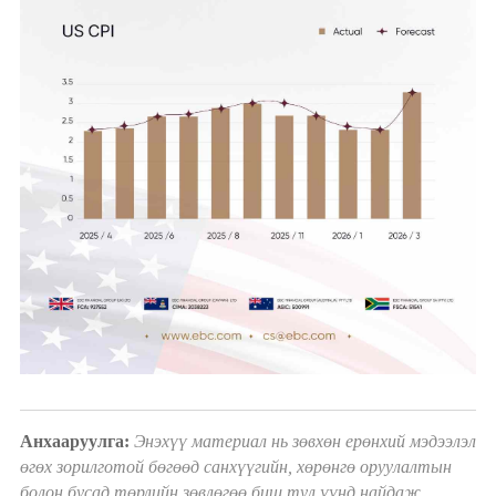
Анхааруулга:
Энэхүү материал нь зөвхөн ерөнхий мэдээлэл
өгөх зорилготой бөгөөд санхүүгийн, хөрөнгө оруулалтын
болон бусад төрлийн зөвлөгөө биш тул үүнд найдаж