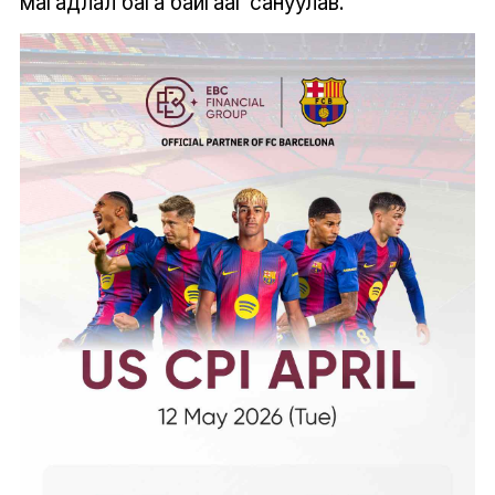
магадлал бага байгааг сануулав.