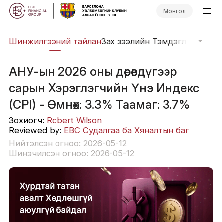
Монгол
ээ
Шинжилгээний тайлан
Зах зээлийн Тэмдэглэл
Прогр
АНУ-ын 2026 оны дөрөвдүгээр
сарын Хэрэглэгчийн Үнэ Индекс
(CPI) - Өмнөх: 3.3% Таамаг: 3.7%
Зохиогч:
Robert Wilson
Reviewed by:
EBC Судалгаа ба Хяналтын баг
Нийтэлсэн огноо: 2026-05-12
Шинэчилсэн огноо: 2026-05-12