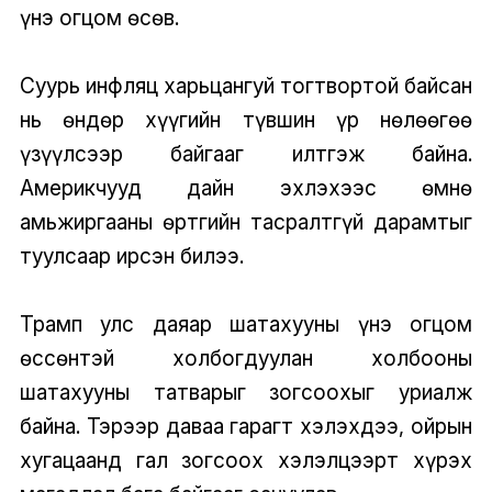
үнэ огцом өсөв.
Суурь инфляц харьцангуй тогтвортой байсан
нь өндөр хүүгийн түвшин үр нөлөөгөө
үзүүлсээр байгааг илтгэж байна.
Америкчууд дайн эхлэхээс өмнө
амьжиргааны өртгийн тасралтгүй дарамтыг
туулсаар ирсэн билээ.
Трамп улс даяар шатахууны үнэ огцом
өссөнтэй холбогдуулан холбооны
шатахууны татварыг зогсоохыг уриалж
байна. Тэрээр даваа гарагт хэлэхдээ, ойрын
хугацаанд гал зогсоох хэлэлцээрт хүрэх