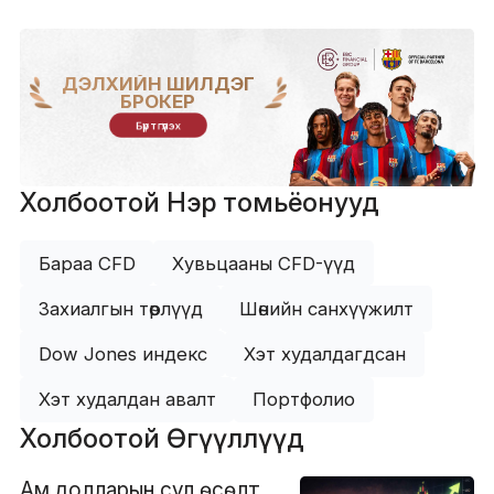
ДЭЛХИЙН ШИЛДЭГ
БРОКЕР
Бүртгүүлэх
Холбоотой Нэр томьёонууд
Бараа CFD
Хувьцааны CFD-үүд
Захиалгын төрлүүд
Шөнийн санхүүжилт
Dow Jones индекс
Хэт худалдагдсан
Хэт худалдан авалт
Портфолио
Холбоотой Өгүүллүүд
Ам.долларын сул өсөлт