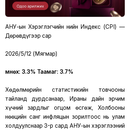
АНУ-ын Хэрэглэгчийн Үнийн Индекс (CPI) —
Дөрөвдүгээр сар
2026/5/12 (Мягмар)
Өмнөх: 3.3% Таамаг: 3.7%
Хөдөлмөрийн статистикийн товчооны
тайланд дурдсанаар, Ираны дайн эрчим
хүчний зардлыг огцом өсгөж, Холбооны
нөөцийн санг инфляцын зорилтоос нь улам
холдуулснаар 3-р сард АНУ-ын хэрэглээний