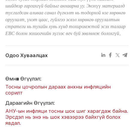
шийдвэр гаргахгүй байхыг анхаарна уу. Энэхүү материалд
тусгагдсан аливаа санал дүгнэлт нь тодорхой нэг хөрөнгө
оруулалт, үнэт цаас, гүйлгээ эсвэл хөрөнгө оруулалтын
стратеги нь тухайн хувь хүнд тохиромжтой эсэх талаар
EBC болон зохиогчийн зүгээс өгч буй зөвлөмж болохгүй。
Одоо Хуваалцах
Өмнөх Өгүүлэл:
Тосны цочролын дараах анхны инфляцийн
сорилт
Дараагийн Өгүүлэл:
АНУ-ын инфляци тосны шок шиг харагдаж байна.
Эрсдэл нь энэ нь шок хэвээрээ байхгүй болох
явдал.