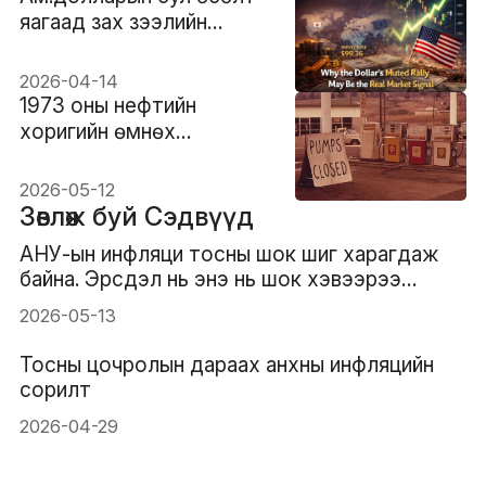
яагаад зах зээлийн
бодит дохио байж
болох вэ?
2026-04-14
1973 оны нефтийн
хоригийн өмнөх
инфляцийн түвшин:
нефтийн хямралын
2026-05-12
сургамж
Зөвлөж буй Сэдвүүд
АНУ-ын инфляци тосны шок шиг харагдаж
байна. Эрсдэл нь энэ нь шок хэвээрээ
байхгүй болох явдал.
2026-05-13
Тосны цочролын дараах анхны инфляцийн
сорилт
2026-04-29