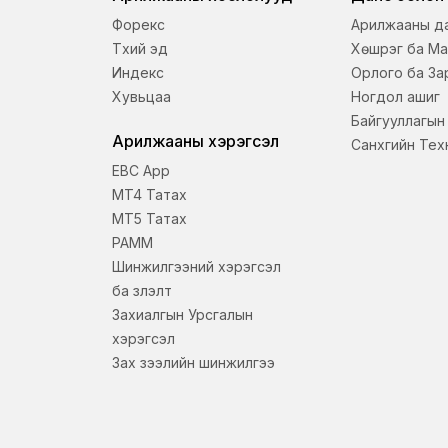
Форекс
Арилжааны д
Түүхий эд
Хөшүүрэг ба М
Индекс
Орлого ба За
Хувьцаа
Ногдол ашиг
Байгууллагын 
Арилжааны хэрэгсэл
Санхүүгийн Те
EBC App
MT4 Татах
MT5 Татах
PAMM
Шинжилгээний хэрэгсэл
ба үзүүлэлт
Захиалгын Урсгалын
хэрэгсэл
Зах зээлийн шинжилгээ