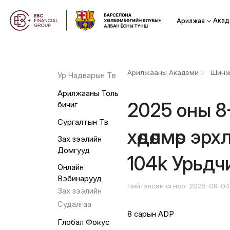
Акад
Арилжаа
Арилжааны Академи
Шинж
Ур Чадварын Төв
Арилжааны Толь
2025 оны 8
бичиг
Сургалтын Төв
хөдөлмөр эр
Зах зээлийн
Домгууд
104k Урьдч
Онлайн
Вэбинарууд
Нийтэлсэн огноо: 2025-09-0
Зах зээлийн
Судалгаа
8 сарын ADP
Глобал Фокус