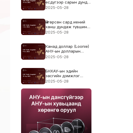
есдүгээр сарын дунд
үед доод түвшнээс
2025-05-28
сэргэлээ
Өнгөрсөн сард иений
ханш дундаж түвшинд
тогтворжив
2025-05-28
Канад доллар (Loonie)
АНУ-ын долларын
эсрэг 7 долоо
2025-05-28
хоногийн хамгийн
доод түвшинд хүрлээ
БНХАУ-ын эдийн
засгийн дэмжлэг
түүхий эдийн валютыг
2025-05-28
дэмжив