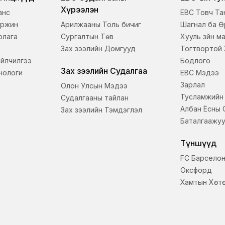
Хүрээлэн
анс
EBC Товч Та
аржин
Арилжааны Толь бичиг
Шагнал ба 
рлага
Сургалтын Төв
Хууль зүйн м
Зах зээлийн Домгууд
Тогтвортой
үйлчилгээ
Бодлого
Зах зээлийн Судалгаа
хнологи
EBC Мэдээ
Зарлал
Олон Улсын Мэдээ
Тусламжийн
Судалгааны тайлан
Албан Ёсны 
Зах зээлийн Тэмдэглэл
Баталгаажу
Түншүүд
FC Барсело
Оксфорд
Хамтын Хөт