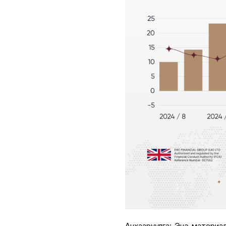
Анхааруулга: Энэ материал 