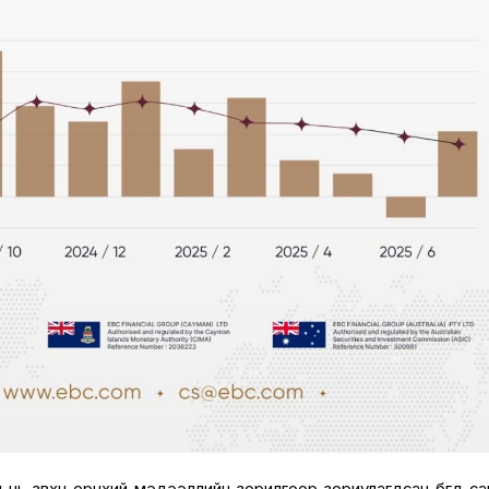
нь зөвхөн ерөнхий мэдээллийн зорилгоор зориулагдсан бөгөөд са