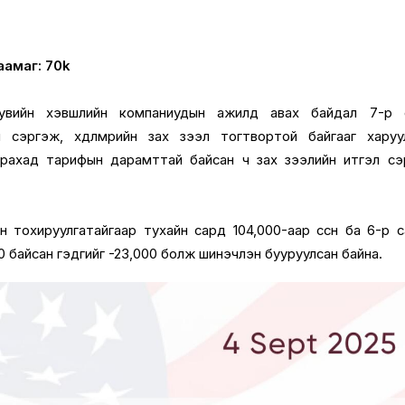
аамаг: 70k
хувийн хэвшлийн компаниудын ажилд авах байдал 7-р 
сэргэж, хөдөлмөрийн зах зээл тогтвортой байгааг харуу
арахад тарифын дарамттай байсан ч зах зээлийн итгэл сэ
 тохируулгатайгаар тухайн сард 104,000-аар өссөн ба 6-р 
0 байсан гэдгийг -23,000 болж шинэчлэн бууруулсан байна.