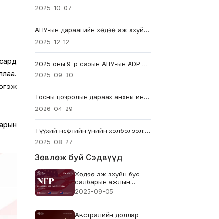
2025-10-07
АНУ-ын дараагийн хөдөө аж ахуйн бус цалингийн тайлан хэзээ гарах вэ?
2025-12-12
сард
2025 оны 9-р сарын АНУ-ын ADP ажил эрхлэлтийн тайлан - Өмнөх: 54k Урьдчилан таамаглал: 50k
ллаа.
2025-09-30
ргэж
Тосны цочролын дараах анхны инфляцийн сорилт
2026-04-29
сарын
Түүхий нефтийн үнийн хэлбэлзэл: Арилжаачид юу мэдэх ёстой вэ
2025-08-27
Зөвлөж буй Сэдвүүд
Хөдөө аж ахуйн бус
салбарын ажлын
байрны (NFP) тоо –
2025-09-05
2025 оны 8 сар Өмнөх:
73 мянга Таамаг: 78
мянга
Австралийн доллар