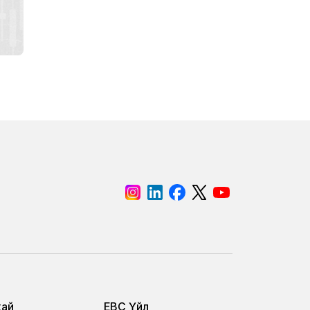
хай
EBC Үйл