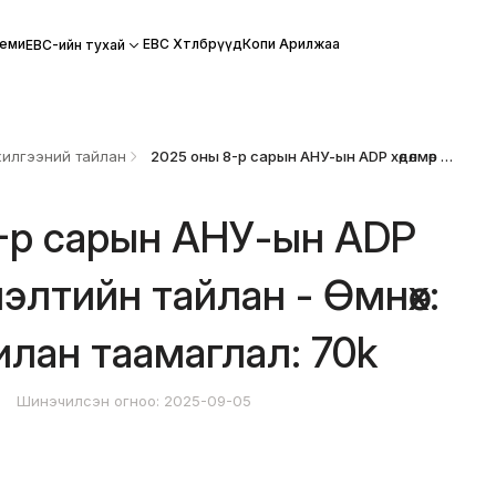
еми
EBC Хөтөлбөрүүд
Копи Арилжаа
EBC-ийн тухай
илгээний тайлан
2025 оны 8-р сарын АНУ-ын ADP хөдөлмөр эрхлэлтийн тайлан - Өмнөх: 104k Урьдчилан таамаглал: 70k
-р сарын АНУ-ын ADP
хлэлтийн тайлан - Өмнөх:
илан таамаглал: 70k
4
Шинэчилсэн огноо: 2025-09-05