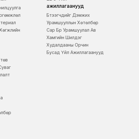
ажиллагаанууд
нилцуулга
Өргөмжлөл
Бүтээгчдийг Дэмжих
атериал
Урамшууллын Хөтөлбөр
 Хөгжлийн
Сар Бүр Урамшуулал Ав
Хамгийн Шилдэг
Худалдааны Орчин
Бусад Үйл Ажиллагаанууд
 төв
Суваг
улалт
на
өлбөр