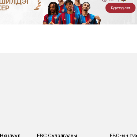
 ШИЛДЭГ
КЕР
Бүртгүүлэх
Нөхцөлүүд
EBC Судалгааны
ЕВС-ын ту