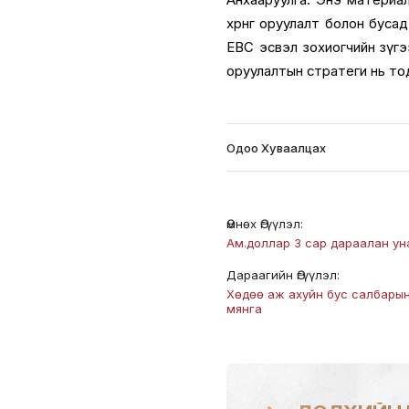
хөрөнгө оруулалт болон бусад 
EBC эсвэл зохиогчийн зүгээс
оруулалтын стратеги нь то
Одоо Хуваалцах
Өмнөх Өгүүлэл:
Ам.доллар 3 сар дараалан ун
Дараагийн Өгүүлэл:
Хөдөө аж ахуйн бус салбарын 
мянга