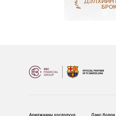
ДЭЛХИЙН
БРО
Арилжааны хослолууд
Данс болон 