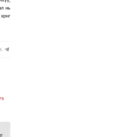
ал нь
рөнгө
78