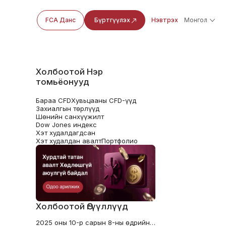
FCA Данс
Бүртгүүлэх
Нэвтрэх
Монгол
Холбоотой Нэр
томьёонууд
Бараа CFD
Хувьцааны CFD-үүд
Захиалгын төрлүүд
Шөнийн санхүүжилт
Dow Jones индекс
Хэт худалдагдсан
Хэт худалдан авалт
Портфолио
Холбоотой Өгүүллүүд
2025 оны 10-р сарын 8-ны өдрийн ХНС-ын тэмдэглэл хүүгээ бууруулах дохио өгөх үү?