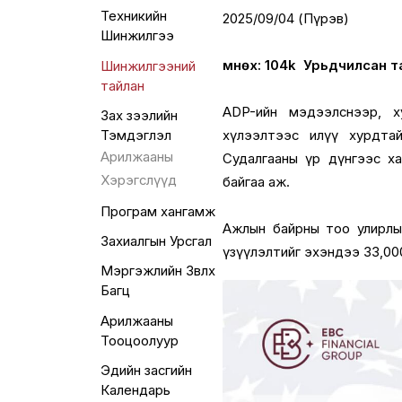
Техникийн
2025/09/04 (Пүрэв)
Шинжилгээ
Өмнөх: 104k Урьдчилсан т
Шинжилгээний
тайлан
ADP-ийн мэдээлснээр, 
Зах зээлийн
хүлээлтээс илүү хурдтай 
Тэмдэглэл
Арилжааны
Судалгааны үр дүнгээс х
Хэрэгслүүд
байгаа аж.
Програм хангамж
Ажлын байрны тоо улирлын
Захиалгын Урсгал
үзүүлэлтийг эхэндээ 33,00
Мэргэжлийн Зөвлөх
Багц
Арилжааны
Тооцоолуур
Эдийн засгийн
Календарь