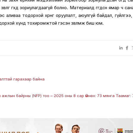
зөвлөгөө өгөхөд зориулагдаагүй болно. Материалд өгөгдсөн ямар ч сан
 аливаа тодорхой хөрөнгө оруулалт, аюулгүй байдал, гүйлгээ, хө
дорхой хүнд тохиромжтой гэсэн зөвлөмж биш юм.
алттай гарахаар байна
ажлын байрны (NFP) тоо – 2025 оны 8 сар Өмнөх: 73 мянга Таамаг: 