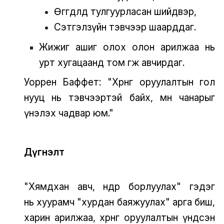
Өгөгдөлд тулгуурласан шийдвэр,
Сэтгэлзүйн тэвчээр шаарддаг.
Жижиг ашиг олох олон арилжаа нь
урт хугацаанд том өгөөж авчирдаг.
Уоррен Баффет: "Хөрөнгө оруулалтын гол
нууц нь тэвчээртэй байх, мөн чанарыг
үнэлэх чадвар юм."
Дүгнэлт
"Хямдхан авч, өндөр борлуулах" гэдэг
нь хуурамч "хурдан баяжуулах" арга биш,
харин арилжаа, хөрөнгө оруулалтын үндсэн