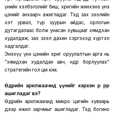
үнийн хэлбэлзлийг биш, хөрөнгийн жинхэнэ үнэ
цэнийг анхаарч ажигладаг. Тэд зах зээлийн
хэт урвал, түр зуурын айдас, орлогын
дутагдалаас болж унасан хувьцааг хямдхан
худалдаж, зах зээл дахин сэргэхэд хүртэл
хадгалдаг.
Энэхүү үнэ цэнийн хөрөнгө оруулалтын арга нь
"хямдхан худалдан авч, өндөр борлуулах"
стратегийн гол цөм юм.
Өдрийн арилжаачид үүнийг хэрхэн өөр өөрөөр
ашигладаг вэ?
Өдрийн арилжаачид микро цагийн хуваарь
дээр ижил зарчмыг ашигладаг. Тэд богино