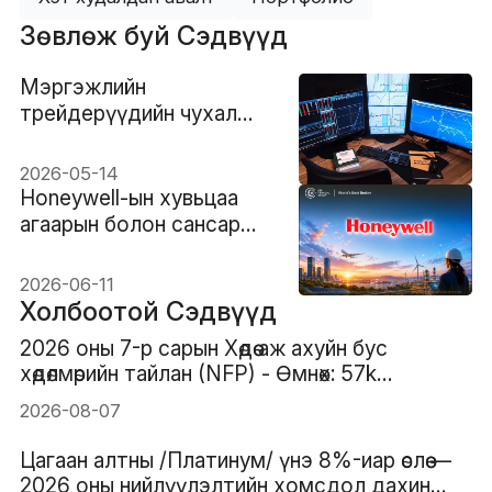
Зөвлөж буй Сэдвүүд
Мэргэжлийн
трейдерүүдийн чухал
шинж чанар ба ур
чадвар: Бүрэн гарын
2026-05-14
авлага
Honeywell-ын хувьцаа
агаарын болон сансар
салбарын салгалтаас өмнө
унажээ: HON-ийн
2026-06-11
салгалт үнэ цэний
Холбоотой Сэдвүүд
боломж мөн үү?
2026 оны 7-р сарын Хөдөө аж ахуйн бус
хөдөлмөрийн тайлан (NFP) - Өмнөх: 57k
Таамаглал: 83k
2026-08-07
Цагаан алтны /Платинум/ үнэ 8%-иар өслөө —
2026 оны нийлүүлэлтийн хомсдол дахин