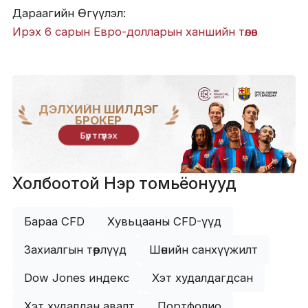
Дараагийн Өгүүлэл:
Ирэх 6 сарын Евро-долларын ханшийн төлөв
ДЭЛХИЙН ШИЛДЭГ
БРОКЕР
Бүртгүүлэх
Холбоотой Нэр томьёонууд
Бараа CFD
Хувьцааны CFD-үүд
Захиалгын төрлүүд
Шөнийн санхүүжилт
Dow Jones индекс
Хэт худалдагдсан
Хэт худалдан авалт
Портфолио