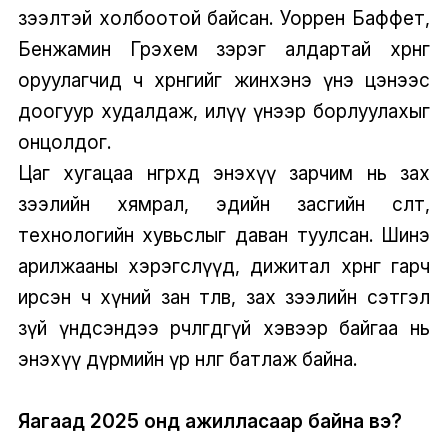
зээлтэй холбоотой байсан. Уоррен Баффет,
Бенжамин Грэхем зэрэг алдартай хөрөнгө
оруулагчид ч хөрөнгийг жинхэнэ үнэ цэнээс
доогуур худалдаж, илүү үнээр борлуулахыг
онцолдог.
Цаг хугацаа өнгөрөхөд энэхүү зарчим нь зах
зээлийн хямрал, эдийн засгийн өсөлт,
технологийн хувьслыг даван туулсан. Шинэ
арилжааны хэрэгслүүд, дижитал хөрөнгө гарч
ирсэн ч хүний зан төлөв, зах зээлийн сэтгэл
зүй үндсэндээ өөрчлөгдөөгүй хэвээр байгаа нь
энэхүү дүрмийн үр нөлөөг батлаж байна.
Яагаад 2025 онд ажилласаар байна вэ?