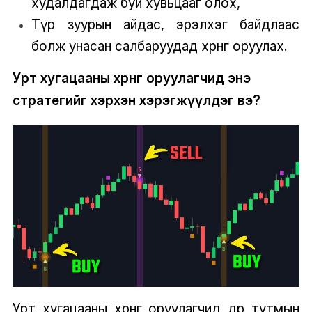
худалдагдаж буй хувьцааг олох,
Түр зуурын айдас, эрэлхэг байдлаас
болж унасан салбаруудад хөрөнгө оруулах.
Урт хугацааны хөрөнгө оруулагчид энэ
стратегийг хэрхэн хэрэгжүүлдэг вэ?
Урт хугацааны хөрөнгө оруулагчид өдөр тутмын