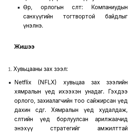
Өр, орлогын өсөлт: Компаниудын
санхүүгийн тогтвортой байдлыг
үнэлнэ.
Жишээ
Хувьцааны зах зээл:
Netflix (NFLX) хувьцаа зах зээлийн
хямралын үед ихээхэн унадаг. Гэхдээ
орлого, захиалагчийн тоо сайжирсан үед
дахин өсдөг. Хямралын үед худалдаж,
өсөлтийн үед борлуулсан арилжаачид
энэхүү стратегийг амжилттай