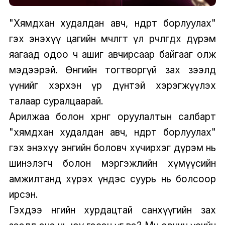
"Хямдхан худалдан авч, өндөрт борлуулах"
гэх энэхүү цагийн мөчлөгт үл өөрчлөгдөх дүрэм
яагаад одоо ч ашиг авчирсаар байгааг олж
мэдээрэй. Өнөөгийн тогтворгүй зах зээлд
үүнийг хэрхэн үр дүнтэй хэрэгжүүлэх
талаар суралцаарай.
Арилжаа болон хөрөнгө оруулалтын салбарт
"хямдхан худалдан авч, өндөрт борлуулах"
гэх энэхүү энгийн боловч хүчирхэг дүрэм нь
шинэлэгч болон мэргэжлийн хүмүүсийн
амжилтанд хүрэх үндэс суурь нь болсоор
ирсэн.
Гэхдээ өнөөгийн хурдацтай санхүүгийн зах