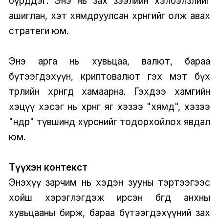
бүрддэг. Энэ нь зах зээлийн хэлбэлзлийг
ашиглан, хэт хямдруулсан хөрөнгийг олж авах
стратеги юм.
Энэ арга нь хувьцаа, валют, бараа
бүтээгдэхүүн, криптовалют гэх мэт бүх
төрлийн хөрөнгөд хамаарна. Гэхдээ хамгийн
хэцүү хэсэг нь хөрөнгө яг хэзээ "хямд", хэзээ
"өндөр" түвшинд хүрснийг тодорхойлох явдал
юм.
Түүхэн контекст
Энэхүү зарчим нь хэдэн зууны тэртээгээс
хойш хэрэглэгдэж ирсэн бөгөөд анхны
хувьцааны бирж, бараа бүтээгдэхүүний зах