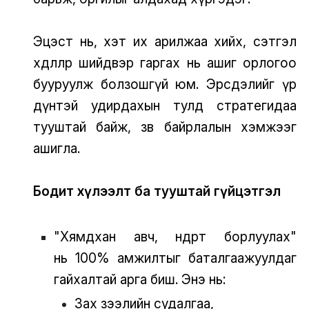
Эцэст нь, хэт их арилжаа хийх, сэтгэл
хөдлөлөөр шийдвэр гаргах нь ашиг орлогоо
бууруулж болзошгүй юм. Эрсдэлийг үр
дүнтэй удирдахын тулд стратегидаа
тууштай байж, зөв байрлалын хэмжээг
ашигла.
Бодит хүлээлт ба тууштай гүйцэтгэл
"Хямдхан авч, өндөрт борлуулах"
нь 100% амжилтыг баталгаажуулдаг
гайхалтай арга биш. Энэ нь:
Зах зээлийн судалгаа,