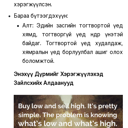
хэрэгжүүлсэн.
Бараа бүтээгдэхүүн:
Алт: Эдийн засгийн тогтвортой үед
хямд, тогтворгүй үед өндөр үнэтэй
байдаг. Тогтвортой үед худалдаж,
хямралын үед борлуулбал ашиг олох
боломжтой.
Энэхүү Дүрмийг Хэрэгжүүлэхэд
Зайлсхийх Алдаанууд