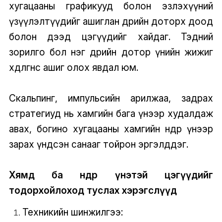
хугацааны графикууд болон эзлэхүүний
үзүүлэлтүүдийг ашиглан өдрийн доторх доод
болон дээд цэгүүдийг хайдаг. Тэдний
зорилго бол нэг өдрийн дотор үнийн жижиг
хөдөлгөөнөөс ашиг олох явдал юм.
Скальпинг, импульсийн арилжаа, задрах
стратегиуд нь хамгийн бага үнээр худалдаж
авах, богино хугацааны хамгийн өндөр үнээр
зарах үндсэн санааг тойрон эргэлддэг.
Хямд ба өндөр үнэтэй цэгүүдийг
тодорхойлоход туслах хэрэгслүүд
Техникийн шинжилгээ: