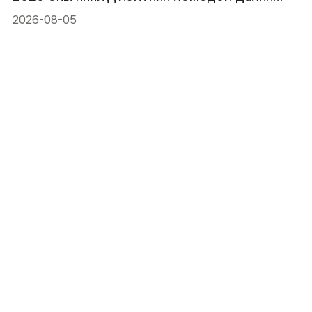
анхаарлын төвд орж байна
2026-08-05