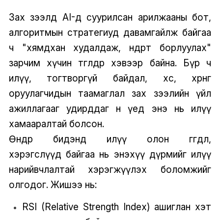
Зах зээлд AI-д суурилсан арилжааны бот,
алгоритмын стратегиуд давамгайлж байгаа
ч "хямдхан худалдаж, өндөрт борлуулах"
зарчим хүчин төгөлдөр хэвээр байна. Бүр ч
илүү, тогтворгүй байдал, хөөс, хөрөнгө
оруулагчидын таамаглал зах зээлийн үйл
ажиллагааг удирддаг өнөө үед энэ нь илүү
хамааралтай болсон.
Өнөөдөр бидэнд илүү олон өгөгдөл,
хэрэгслүүд байгаа нь энэхүү дүрмийг илүү
нарийвчлалтай хэрэгжүүлэх боломжийг
олгодог. Жишээ нь:
RSI (Relative Strength Index) ашиглан хэт