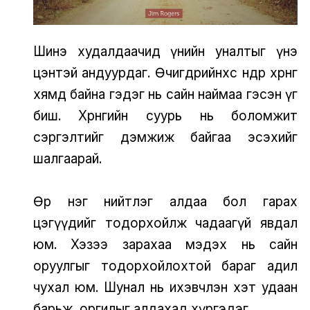
Шинэ худалдаачид үнийн уналтыг үнэ
цэнтэй андуурдаг. Өчигдрийнхөөс өнөөдөр хөрөнгө
хямд байна гэдэг нь сайн наймаа гэсэн үг
биш. Хөрөнгийн суурь нь боломжит
сэргэлтийг дэмжиж байгаа эсэхийг
шалгаарай.
Өөр нэг нийтлэг алдаа бол гарах
цэгүүдийг тодорхойлж чадаагүй явдал
юм. Хэзээ зарахаа мэдэх нь сайн
оруулгыг тодорхойлохтой бараг адил
чухал юм. Шунал нь ихэвчлэн хэт удаан
барьж, оргилыг алдахад хүргэдэг.