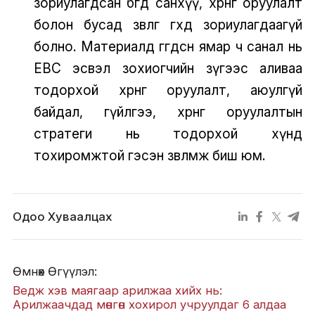
зориулагдсан бөгөөд санхүү, хөрөнгө оруулалт
болон бусад зөвлөгөө өгөхөд зориулагдаагүй
болно. Материалд өгөгдсөн ямар ч санал нь
EBC эсвэл зохиогчийн зүгээс аливаа
тодорхой хөрөнгө оруулалт, аюулгүй
байдал, гүйлгээ, хөрөнгө оруулалтын
стратеги нь тодорхой хүнд
тохиромжтой гэсэн зөв
лөмж биш юм.
Одоо Хуваалцах
Өмнөх Өгүүлэл:
Ведж хэв маягаар арилжаа хийх нь:
Арилжаачдад мөнгөн хохирол учруулдаг 6 алдаа