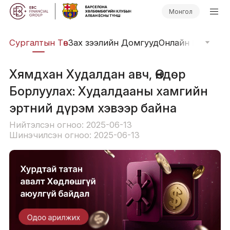
Монгол
иг
Сургалтын Төв
Зах зээлийн Домгууд
Онлайн Вэбинар
Хямдхан Худалдан авч, Өндөр
Борлуулах: Худалдааны хамгийн
эртний дүрэм хэвээр байна
Нийтэлсэн огноо: 2025-06-13
Шинэчилсэн огноо: 2025-06-13