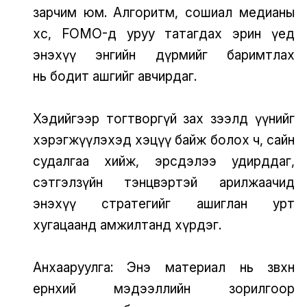
зарчим юм. Алгоритм, сошиал медианы
хөөс, FOMO-д уруу татагдах эрин үед
энэхүү энгийн дүрмийг баримтлах
нь бодит ашгийг авчирдаг.
Хэдийгээр тогтворгүй зах зээлд үүнийг
хэрэгжүүлэхэд хэцүү байж болох ч, сайн
судалгаа хийж, эрсдэлээ удирддаг,
сэтгэлзүйн тэнцвэртэй арилжаачид
энэхүү стратегийг ашиглан урт
хугацаанд амжилтанд хүрдэг.
Анхааруулга: Энэ материал нь зөвхөн
ерөнхий мэдээллийн зорилгоор