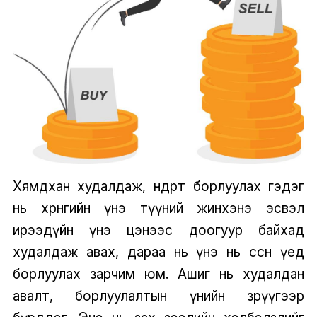
Хямдхан худалдаж, өндөрт борлуулах гэдэг
нь хөрөнгийн үнэ түүний жинхэнэ эсвэл
ирээдүйн үнэ цэнээс доогуур байхад
худалдаж авах, дараа нь үнэ нь өссөн үед
борлуулах зарчим юм. Ашиг нь худалдан
авалт, борлуулалтын үнийн зөрүүгээр