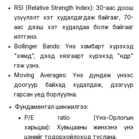
RSI (Relative Strength Index): 30-аас доош
үзүүлэлт хэт худалдагдаж байгааг, 70-
аас дээш хэт худалдаа болж байгааг
илтгэнэ.
Bollinger Bands: Үнэ хамбарт хүрэхэд
"хямд", дээд хязгаарт хүрэхэд "өндөр"
гэж үзнэ.
Moving Averages: Үнэ дундаж үнээс
доогуур байхад худалдаж, дээгүүр
гарсан үед борлуулна.
Фундаментал шинжилгээ:
P/E ratio (Үнэ-Орлогын
харьцаа): Хувьцааны жинхэнэ үнэ
цэнийг тодорхойлоход туслана.