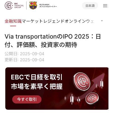
日本語
語集
金融知識
マーケットレジェンド
オンラインウェビナー
グ
Via transportationのIPO 2025：日
付、評価額、投資家の期待
公開日: 2025-09-04
更新日: 2025-09-04