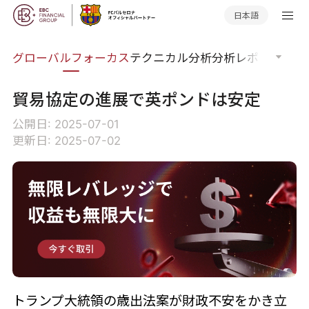
日本語
ナー
グローバルフォーカス
テクニカル分析
分析レポート
マー
貿易協定の進展で英ポンドは安定
公開日: 2025-07-01
更新日: 2025-07-02
トランプ大統領の歳出法案が財政不安をかき立