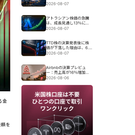
目標が引き上げられる
2026-08-07
アトラシアン株価の急騰
は、成長見通し13％にも
かかわらず35％急騰し
2026-08-07
た。
TTD株の決算発表後に株
価が下落した理由は、6.5
億ドル売上見通しで30％
2026-08-07
近く暴落したため。
Airbnbの決算プレビュ
ー：売上高が16％増加し
ても、Airbnbの株価が下
2026-08-06
落する可能性がある理由
る金
差額を