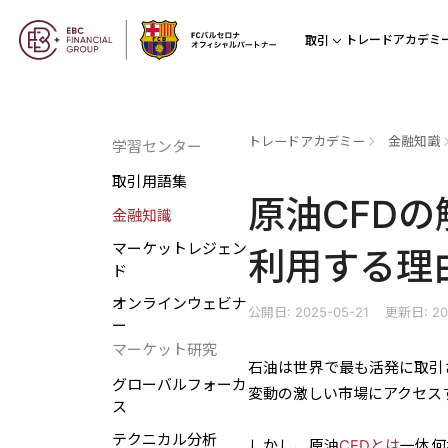
トレードアカデミ
取引
トレードアカデミー
金融知識
学習センター
取引用語集
原油CFD
金融知識
マーケットレジェン
利用する理
ド
オンラインウェビナ
公開日: 2025-05-21
更新日: 20
ー
マーケット研究
石油は世界で最も活発に取引さ
グローバルフォーカ
変動の激しい市場にアクセス
ス
テクニカル分析
しかし、原油
CFDとは
一体何