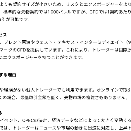
物よりも契約サイズが小さいため、リスクとエクスポージャーをよ
標準的な先物契約では1,000バレルですが、CFDでは1契約あたり
取引が可能です。
セス
、ブレント原油やウェスト・テキサス・インターミディエイト（W
マークのCFDを提供しています。これにより、トレーダーは国際
にエクスポージャーを持つことができます。
する理由
金や経験がない個人トレーダーでも利用できます。オンラインで取
くの場合、最低取引金額も低く、先物市場の複雑さもありません。
る
イベント、OPECの決定、経済データなどによって大きく変動す
引では、トレーダーはニュースや市場の動きに迅速に対応し、上昇