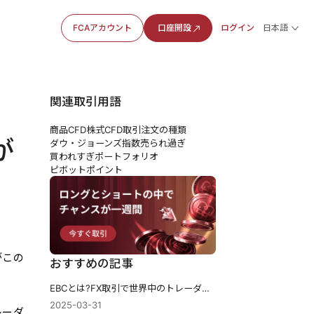
FCAアカウント
口座開設
ログイン
日本語
関連取引用語
商品CFD
株式CFD
取引注文の種類
が
ダウ・ジョーンズ指数
売られ過ぎ
買われすぎ
ポートフォリオ
ピボットポイント
がこの
おすすめの記事
EBCとは?FX取引で世界中のトレーダーから選ばれる理由を解説
2025-03-31
レーダ