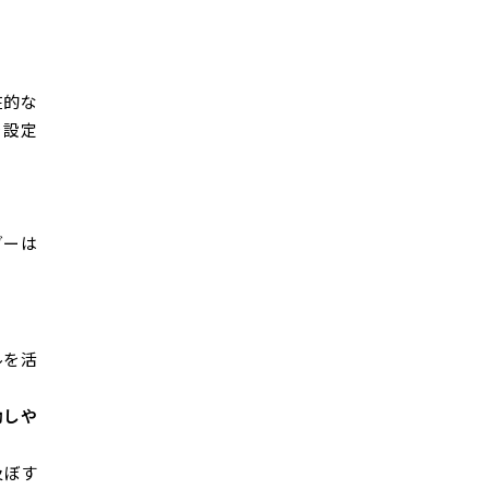
在的な
を設定
ダーは
ルを活
動しや
及ぼす