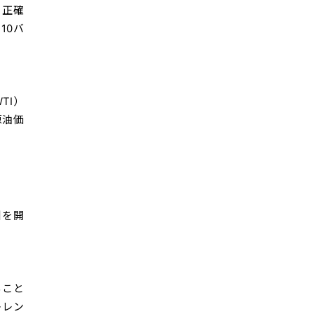
り正確
10バ
TI）
原油価
引を開
ること
トレン