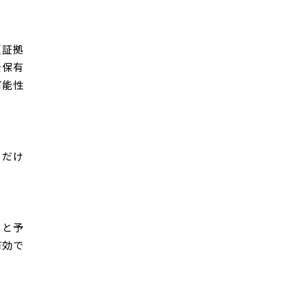
（証拠
を保有
可能性
るだけ
ると予
有効で