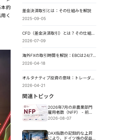
基本的
差金決済取引とは：その仕組みを解説
活用く
2025-09-05
CFD（差金決済取引）とは？その仕組み、コスト、レバレッジ、リスクについて解説します。
2026-07-09
海外FXの取引時間を解説：EBCは24/7日本語サポートで取引を支援する
2026-04-18
オルタナティブ投資の意味：トレーダーにとっての種類、メリット、リスク
2026-04-21
関連トピック
2026年7月の非農業部門
雇用者数（NFP） - 前
回：5万7千人 予測：8万
2026-08-07
3千人
DAX指数の記録的な上昇
により、ドイツ株の収益