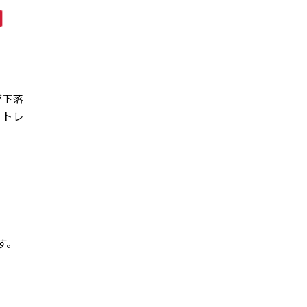
が下落
、トレ
す。