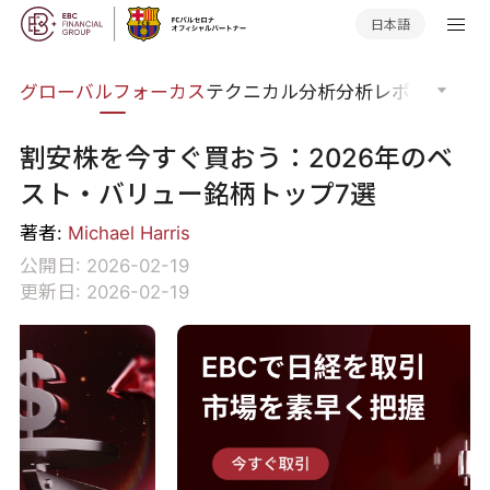
日本語
ナー
グローバルフォーカス
テクニカル分析
分析レポート
マー
割安株を今すぐ買おう：2026年のベ
スト・バリュー銘柄トップ7選
著者:
Michael Harris
公開日: 2026-02-19
更新日: 2026-02-19