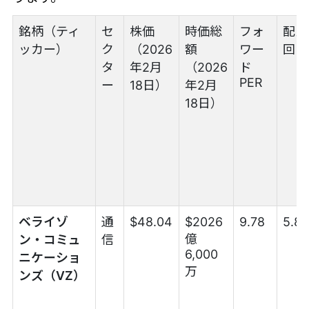
銘柄（ティ
セ
株価
時価総
フォ
配当
ッカー）
ク
（2026
額
ワー
回り
タ
年2月
（2026
ド
PER
ー
18日）
年2月
18日）
ベライゾ
通
$48.04
$2026
9.78
5.8
億
ン・コミュ
信
6,000
ニケーショ
万
ンズ（VZ）