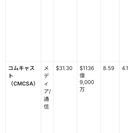
コムキャス
メ
$31.30
$1136
8.59
4.1
億
ト
デ
9,000
（CMCSA）
ィ
万
ア/
通
信