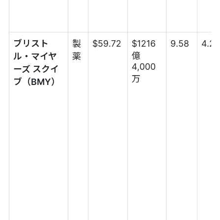
ブリスト
製
$59.72
$1216
9.58
4.2
億
ル・マイヤ
薬
4,000
ーズ スクイ
万
ブ（BMY）