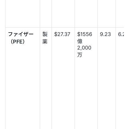
ファイザー
製
$27.37
$1556
9.23
6.2
億
（PFE）
薬
2,000
万