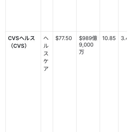
CVSヘルス
ヘ
$77.50
$989億
10.85
3.4
9,000
（CVS）
ル
万
ス
ケ
ア