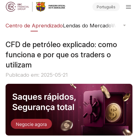
Português
ção
Centro de Aprendizado
Lendas do Mercado
Webinars O
CFD de petróleo explicado: como
funciona e por que os traders o
utilizam
Publicado em: 2025-05-21