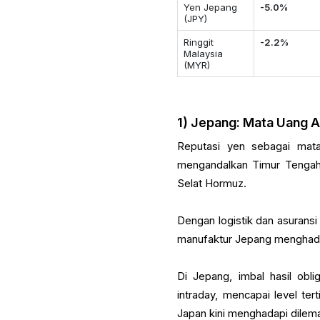
Yen Jepang
-5.0%
(JPY)
Ringgit
-2.2%
Malaysia
(MYR)
1) Jepang: Mata Uang 
Reputasi yen sebagai mat
mengandalkan Timur Tengah 
Selat Hormuz.
Dengan logistik dan asurans
manufaktur Jepang menghada
Di Jepang, imbal hasil obl
intraday, mencapai level te
Japan kini menghadapi dilema