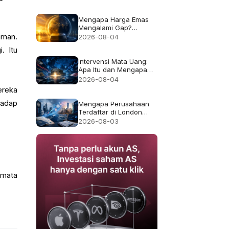
Bukan Imbal Hasil 50%
Mengapa Harga Emas
Mengalami Gap?
Penjelasan Jam Trading
aman.
2026-08-04
dan Likuiditas
. Itu
Intervensi Mata Uang:
.
Apa Itu dan Mengapa
Kadang Gagal
2026-08-04
ereka
hadap
Mengapa Perusahaan
Terdaftar di London
Pindah ke AS, dan Apa
2026-08-03
yang Berubah bagi
Pemegang Saham?
 mata