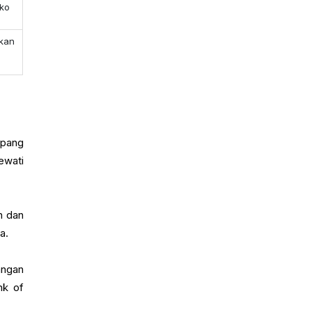
iko
ekan
epang
ewati
n dan
a.
angan
nk of