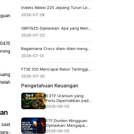
Indeks Nikkei 225 Jepang Turun Lebih dari 4% Akibat Penjualan Besar-besaran Saham Pembuat Chip
2026-07-28
gguan
GBP/NZD Dijelaskan: Apa yang Menggerakkan Pasangan Pound-Kiwi?
2026-07-22
04.15
Bagaimana Crocs diam-diam mengatasi lesunya ritel hingga mencapai harga tertinggi 52-minggu baru
orong
2026-07-13
FTSE 100 Mencapai Rekor Tertinggi Intraday 10,951 Saat Saham Minyak Memimpin
 uang
2026-07-30
telah
Pengetahuan Keuangan
6 ETF Uranium yang
Perlu Diperhatikan pada
2026 dan Isi
2026-08-05
Sebenarnya dari Setiap
aan
Dana
ETF Dividen Mingguan
 saat
Dijelaskan: Mengapa
Tingkat Distribusi 50%
2026-08-05
gara-