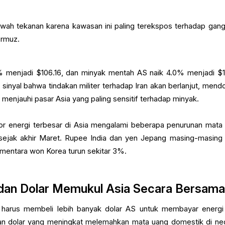
awah tekanan karena kawasan ini paling terekspos terhadap gan
ormuz.
9% menjadi $106.16, dan minyak mentah AS naik 4.0% menjadi $1
inyal bahwa tindakan militer terhadap Iran akan berlanjut, mend
 menjauhi pasar Asia yang paling sensitif terhadap minyak.
 energi terbesar di Asia mengalami beberapa penurunan mata
 sejak akhir Maret. Rupee India dan yen Jepang masing-masing 
sementara won Korea turun sekitar 3%.
an Dolar Memukul Asia Secara Bersam
harus membeli lebih banyak dolar AS untuk membayar energi
aan dolar yang meningkat melemahkan mata uang domestik di ne