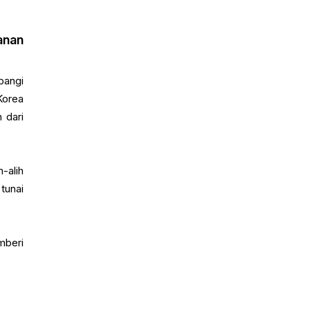
anan
bangi
Korea
 dari
alih
tunai
mberi