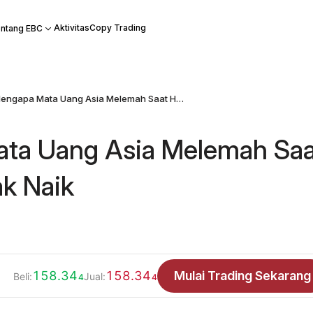
Aktivitas
Copy Trading
ntang EBC
Mengapa Mata Uang Asia Melemah Saat Harga Minyak Naik
ta Uang Asia Melemah Saa
k Naik
158.34
158.34
Mulai Trading Sekarang
Beli:
Jual:
4
4