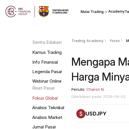
Academy
Mulai Trading
Te
Trading Academy
Forex
Sentra Edukasi
Kamus Trading
Mengapa Ma
Info Finansial
Legenda Pasar
Harga Minya
Webinar Online
Riset Pasar
Penulis:
Charon N.
Diterbitkan pada: 2026-04-02
Fokus Global
Analisis Teknikal
USDJPY
Analisis Market
Jurnal Pasar