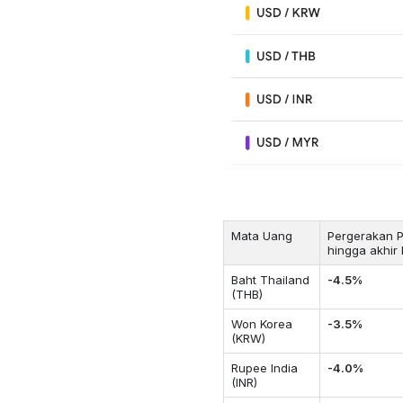
Mata Uang
Pergerakan P
hingga akhir
Baht Thailand
-4.5%
(THB)
Won Korea
-3.5%
(KRW)
Rupee India
-4.0%
(INR)