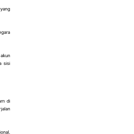
 yang
egara
 akun
 sisi
am di
jalan
onal,