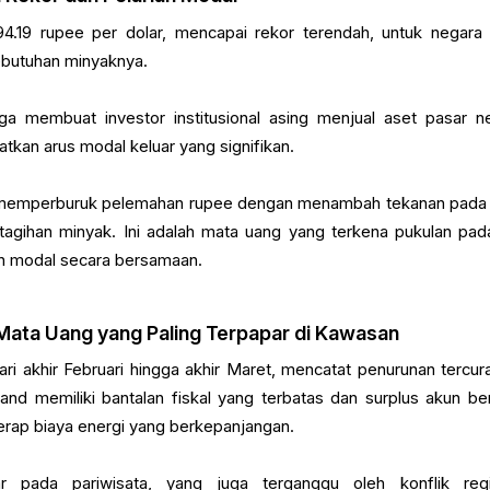
94.19 rupee per dolar, mencapai rekor terendah, untuk negara
ebutuhan minyaknya.
juga membuat investor institusional asing menjual aset pasar n
kan arus modal keluar yang signifikan.
ng memperburuk pelemahan rupee dengan menambah tekanan pada
agihan minyak. Ini adalah mata uang yang terkena pukulan pada
n modal secara bersamaan.
u Mata Uang yang Paling Terpapar di Kawasan
ri akhir Februari hingga akhir Maret, mencatat penurunan tercur
and memiliki bantalan fiskal yang terbatas dan surplus akun ber
yerap biaya energi yang berkepanjangan.
r pada pariwisata, yang juga terganggu oleh konflik regi