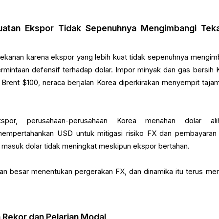
kuatan Ekspor Tidak Sepenuhnya Mengimbangi Tek
tekanan karena ekspor yang lebih kuat tidak sepenuhnya mengim
ermintaan defensif terhadap dolar. Impor minyak dan gas bersih 
Brent $100, neraca berjalan Korea diperkirakan menyempit tajam
por, perusahaan-perusahaan Korea menahan dolar alih-
mempertahankan USD untuk mitigasi risiko FX dan pembayaran 
ran masuk dolar tidak meningkat meskipun ekspor bertahan.
gian besar menentukan pergerakan FX, dan dinamika itu terus me
h Rekor dan Pelarian Modal