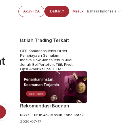
Akun FCA
Daftar
Masuk
Bahasa Indonesia
Istilah Trading Terkait
CFD Komoditas
Jenis Order
Pembiayaan Semalam
t
Indeks Dow Jones
Jenuh Jual
Jenuh Beli
Portofolio
Titik Pivot
Opsi Amerika
Opsi OTM
Rekomendasi Bacaan
Nikkei Turun 4% Masuk Zona Koreksi Saat Aksi Jual Chip Global Menyasar Tokyo
2026-07-17