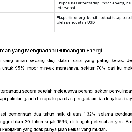
Ekspos besar terhadap impor energi, ris
intervensi
Eksportir energi bersih, tetapi tetap tert
oleh penguatan USD
Aman yang Menghadapi Guncangan Energi
a uang aman sedang diuji dalam cara yang paling keras. J
untuk 95% impor minyak mentahnya, sekitar 70% dari itu mel
i terganggu segera setelah meletusnya perang, sektor penyulinga
pi pukulan ganda berupa kepanikan pengadaan dan lonjakan biay
igasi pemerintah dua tahun naik di atas 1.32% selama perdag
rtinggi dalam 30 tahun sejak 1996, di tengah pelemahan yen. Ba
 kebijakan yang tidak punya jalan keluar yang mudah.