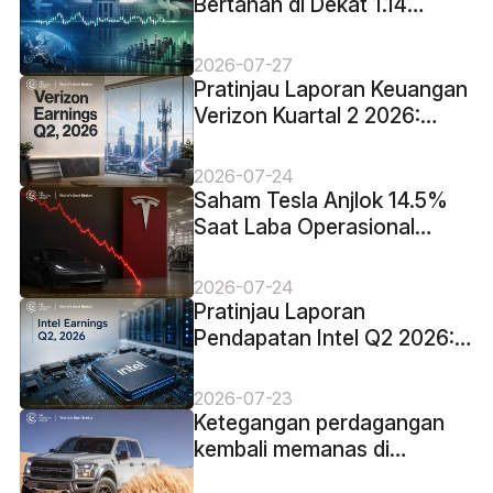
Bertahan di Dekat 1.14
Menjelang Keputusan The
Fed
2026-07-27
Pratinjau Laporan Keuangan
Verizon Kuartal 2 2026:
Akankah Pertumbuhan
Pelanggan Mengangkat
2026-07-24
Saham VZ?
Saham Tesla Anjlok 14.5%
Saat Laba Operasional
Turun 57% Meski
Pendapatan Mencapai
2026-07-24
Rekor
Pratinjau Laporan
Pendapatan Intel Q2 2026:
Hal yang Perlu Diperhatikan
saat Permintaan AI Menguji
2026-07-23
18A
Ketegangan perdagangan
kembali memanas di
Amerika Utara dan