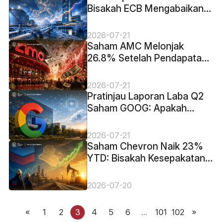
Bisakah ECB Mengabaikan
Guncangan Penyimpanan
Musim Dingin?
2026-07-21
Saham AMC Melonjak
26.8% Setelah Pendapatan
Rekor. Lonjakan EBITDA
70% Menjelaskan
2026-07-21
Alasannya
Pratinjau Laporan Laba Q2
Saham GOOG: Apakah
Pengembangan AI Alphabet
Sudah Memberi Nilai
2026-07-21
Tambah?
Saham Chevron Naik 23%
YTD: Bisakah Kesepakatan
Irak Memperpanjang
Kenaikan?
2026-07-20
«
1
2
3
4
5
6
...
101
102
»