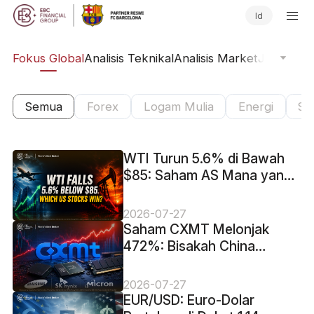
Id
ine
Fokus Global
Analisis Teknikal
Analisis Market
Jurnal Pa
Semua
Forex
Logam Mulia
Energi
Sa
WTI Turun 5.6% di Bawah
$85: Saham AS Mana yang
Diuntungkan?
2026-07-27
Saham CXMT Melonjak
472%: Bisakah China
Menantang Tiga Raksasa
Chip Memori?
2026-07-27
EUR/USD: Euro-Dolar