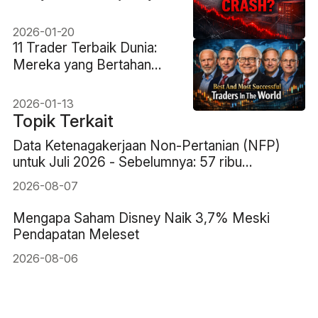
Pasar Saham? Apa Kata
Sejarah?
2026-01-20
11 Trader Terbaik Dunia:
Mereka yang Bertahan
Lama
2026-01-13
Topik Terkait
Data Ketenagakerjaan Non-Pertanian (NFP)
untuk Juli 2026 - Sebelumnya: 57 ribu
Perkiraan: 83 ribu
2026-08-07
Mengapa Saham Disney Naik 3,7% Meski
Pendapatan Meleset
2026-08-06