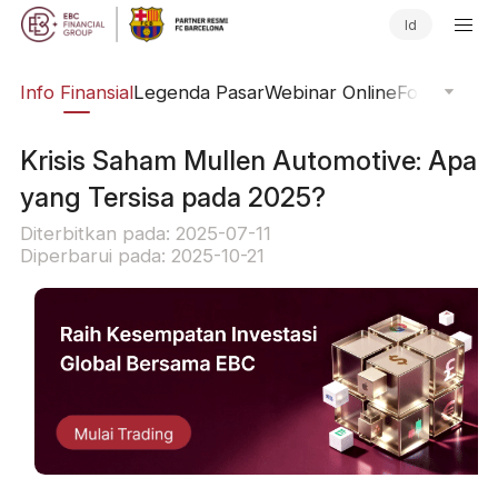
Id
ing
Info Finansial
Legenda Pasar
Webinar Online
Fokus Glob
Krisis Saham Mullen Automotive: Apa
yang Tersisa pada 2025?
Diterbitkan pada: 2025-07-11
Diperbarui pada: 2025-10-21