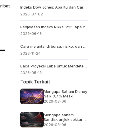
libat
Indeks Dow Jones: Apa Itu dan Cara Memperdagangkannya
2026-07-02
Penjelasan Indeks Nikkei 225: Apa itu indeksNIKKEI: NI225?
2025-06-18
Cara melantai di bursa, risiko, dan penanggulangannya
2023-11-24
Baca Proyeksi Laba untuk Mendeteksi Tren Pasar
2026-05-13
Topik Terkait
Mengapa Saham Disney
Naik 3,7% Meski
Pendapatan Meleset
2026-08-06
Mengapa saham
Sandisk anjlok sekitar
13% meskipun
2026-08-06