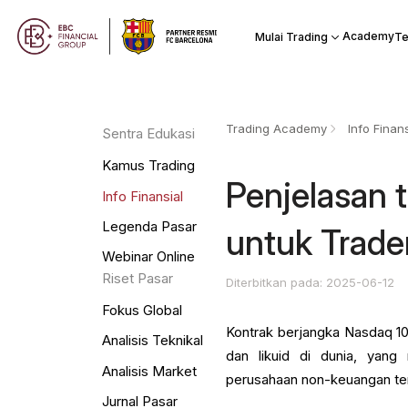
Academy
Mulai Trading
Te
Trading Academy
Info Finans
Sentra Edukasi
Kamus Trading
Penjelasan 
Info Finansial
Legenda Pasar
untuk Trade
Webinar Online
Riset Pasar
Diterbitkan pada: 2025-06-12
Fokus Global
Kontrak berjangka Nasdaq 10
Analisis Teknikal
dan likuid di dunia, yan
Analisis Market
perusahaan non-keuangan ter
Jurnal Pasar