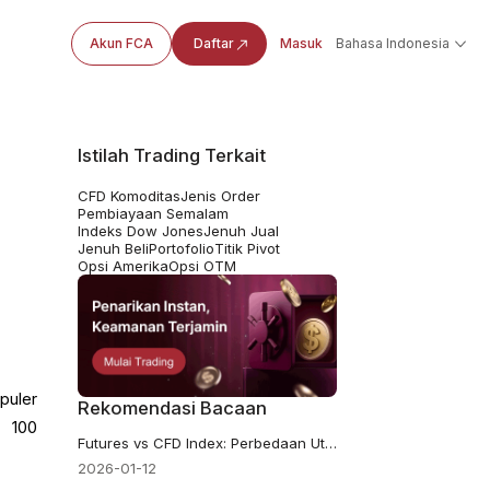
Akun FCA
Daftar
Masuk
Bahasa Indonesia
Istilah Trading Terkait
CFD Komoditas
Jenis Order
Pembiayaan Semalam
Indeks Dow Jones
Jenuh Jual
Jenuh Beli
Portofolio
Titik Pivot
Opsi Amerika
Opsi OTM
puler
Rekomendasi Bacaan
a 100
Futures vs CFD Index: Perbedaan Utama
2026-01-12