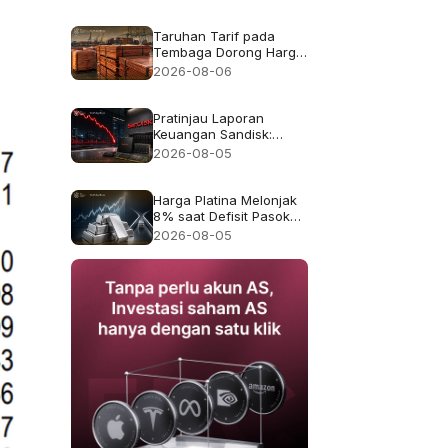
pendapatan rekor
$8.97B
Taruhan Tarif pada
Tembaga Dorong Harga
Tembaga ke Rekor
2026-08-06
$6.703
Pratinjau Laporan
Keuangan Sandisk:
Apakah Pertumbuhan
2026-08-05
Pendapatan 4x Cukup
Setelah Kejatuhan 47%
pada Juli?
Harga Platina Melonjak
8% saat Defisit Pasokan
2026 Kembali Menjadi
2026-08-05
Sorotan