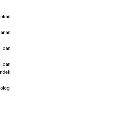
inkan
arian
a dan
 dari
endek
ologi