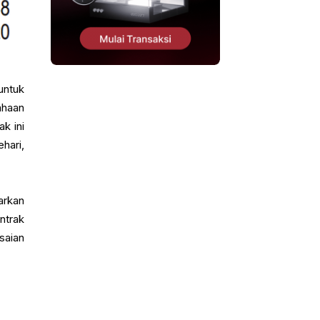
untuk
ahaan
k ini
hari,
arkan
ntrak
saian