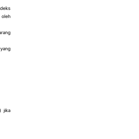
ndeks
 oleh
arang
 yang
 jika