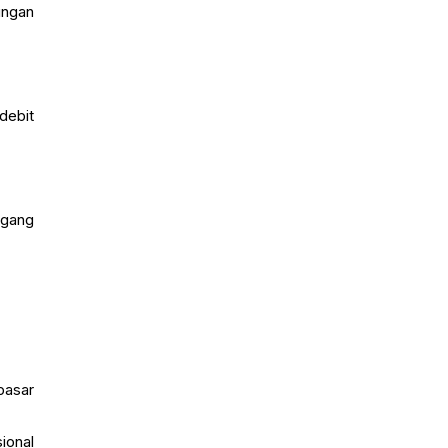
ungan
debit
agang
pasar
ional