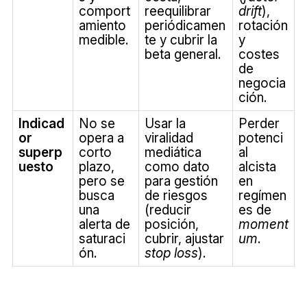
comport
reequilibrar
drift
),
amiento
periódicamen
rotación
medible.
te y cubrir la
y
beta general.
costes
de
negocia
ción.
Indicad
No se
Usar la
Perder
or
opera a
viralidad
potenci
superp
corto
mediática
al
uesto
plazo,
como dato
alcista
pero se
para gestión
en
busca
de riesgos
regímen
una
(reducir
es de
alerta de
posición,
moment
saturaci
cubrir, ajustar
um
.
ón.
stop loss
).