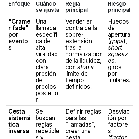
Enfoque
Cuándo
Regla
Riesgo
se ajusta
principal
principal
"Crame
Una
Vender en
Huecos
r fade"
llamada
contra de la
de
por
específi
sobre-
apertura
evento
ca de
extensión
(
gaps
),
s
alta
tras la
short
viralidad
normalización
squeez
con
de la liquidez,
es
,
clara
con
stop
y
giros
presión
límite de
por
de
tiempo
titulares.
precios
definidos.
posterio
r.
Cesta
Se
Definir reglas
Desviac
sistemá
buscan
para las
ión por
tica
reglas
"llamadas",
factore
inversa
repetible
crear una
s
s y
cesta,
(
factor