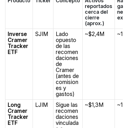
Producto
Ticker
Concepto
Activos
Rati
reportados
gas
cerca del
neto
cierre
exen
(aprox.)
Inverse
SJIM
Lado
~$2,4M
~1,
Cramer
opuesto
Tracker
de las
ETF
recomen
daciones
de
Cramer
(antes de
comision
es y
gastos)
Long
LJIM
Sigue las
~$1,3M
~1,
Cramer
recomen
Tracker
daciones
ETF
vinculada