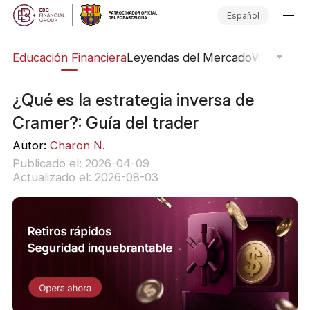
Español
ing
Educación Financiera
Leyendas del Mercado
Webinars
E
¿Qué es la estrategia inversa de
Cramer?: Guía del trader
Autor:
Charon N.
Publicado el: 2026-04-09
Actualizado el: 2026-08-03