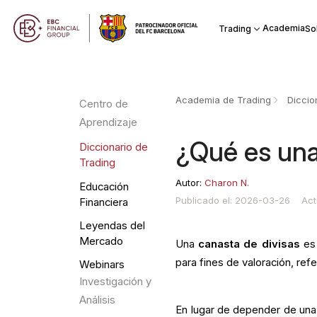
Academia
Trading
So
Academia de Trading
Diccio
Centro de
Aprendizaje
¿Qué es una
Diccionario de
Trading
Autor:
Charon N.
Educación
Publicado el: 2026-03-26
Act
Financiera
Leyendas del
Mercado
Una
canasta de divisas
es 
para fines de valoración, refe
Webinars
Investigación y
Análisis
En lugar de depender de una