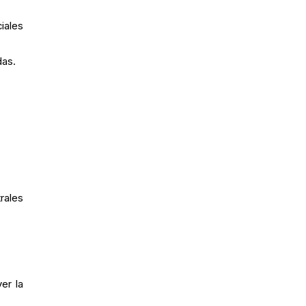
iales
das.
rales
er la