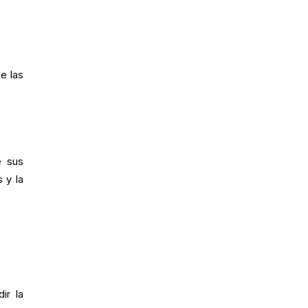
e las
e sus
 y la
ir la