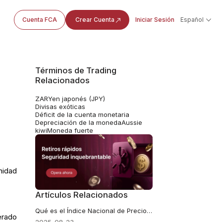
Cuenta FCA
Crear Cuenta
Iniciar Sesión
Español
Términos de Trading
Relacionados
ZAR
Yen japonés (JPY)
Divisas exóticas
Déficit de la cuenta monetaria
Depreciación de la moneda
Aussie
kiwi
Moneda fuerte
nidad
Artículos Relacionados
Qué es el Índice Nacional de Precios al Consumidor
erado