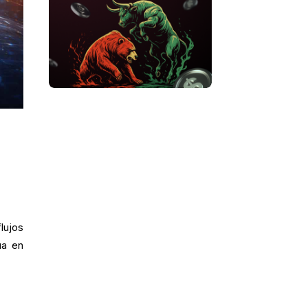
lujos
úa en