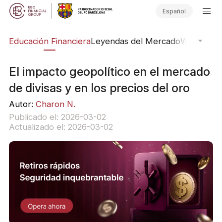
Español
ing
Educación Financiera
Leyendas del Mercado
Webinars
E
El impacto geopolítico en el mercado
de divisas y en los precios del oro
Autor:
Charon N.
Publicado el: 2026-03-02
Actualizado el: 2026-03-02