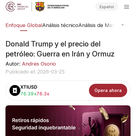
Español
rs
Enfoque Global
Análisis técnico
Análisis de Mercado
Pub
Donald Trump y el precio del
petróleo: Guerra en Irán y Ormuz
Autor:
Andres Osorio
Publicado el: 2026-03-25
XTIUSD
Opera ahora
Comprar:
76.39
Vender:
76.3
4
6