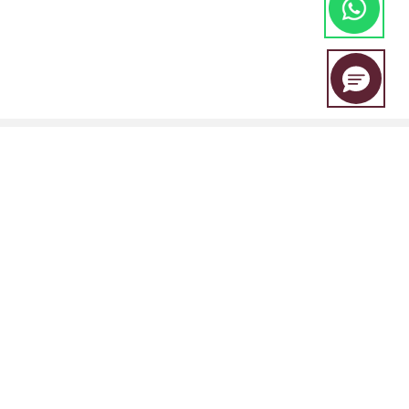
EBC Financial Group es una marca compartida por un grupo de
entidades que incluye:
EBC Financial Group (SVG) LLC está autorizada por la Autoridad de
Servicios Financieros de San Vicente y las Granadinas (SVGFSA), y el
número de registro de la empresa es 353 LLC 2020, con domicilio
social en Euro House, Richmond Hill Road, Kingstown, VC0100, San
Vicente y las Granadinas.