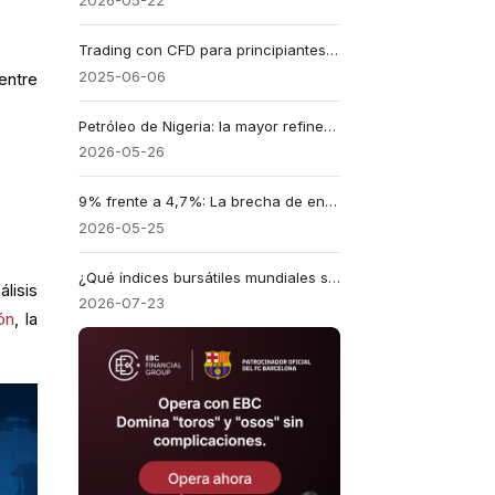
2026-05-22
Trading con CFD para principiantes: cómo empezar paso a paso
2025-06-06
entre
Petróleo de Nigeria: la mayor refinería africana lo importa del exterior
2026-05-26
9% frente a 4,7%: La brecha de endeudamiento le cuesta a África $75.000M
2026-05-25
¿Qué índices bursátiles mundiales se benefician de los precios más altos del petróleo?
lisis
2026-07-23
ión
, la