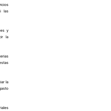
icios
i las
les y
ir la
erias
estas
ar la
gasto
iales