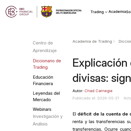
Academia
Trading
So
Academia de Trading
Diccio
Centro de
Aprendizaje
Explicación 
Diccionario de
Trading
divisas: sig
Educación
Financiera
Autor:
Chad Carnegie
Leyendas del
Publicado el: 2026-05-21
Act
Mercado
Webinars
El
déficit de la cuenta de 
Investigación y
renta y las transferencias s
Análisis
transferencias. Ocurre cuan