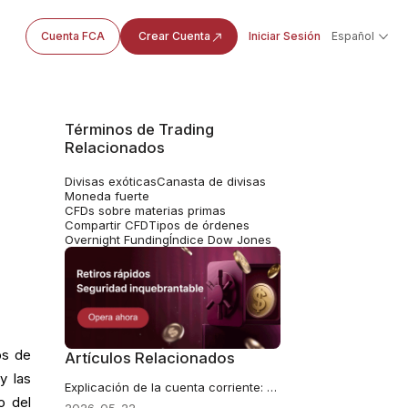
Cuenta FCA
Crear Cuenta
Iniciar Sesión
Español
Términos de Trading
Relacionados
Divisas exóticas
Canasta de divisas
Moneda fuerte
CFDs sobre materias primas
Compartir CFD
Tipos de órdenes
Overnight Funding
Índice Dow Jones
os de
Artículos Relacionados
y las
Explicación de la cuenta corriente: significado, componentes e impacto en el mercado de divisas
o del