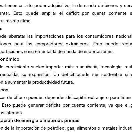
 tienen un alto poder adquisitivo, la demanda de bienes y serv
ntar. Esto puede ampliar el déficit por cuenta corriente s
 al mismo ritmo.
te
e abaratar las importaciones para los consumidores naciona
ciones para los compradores extranjeros. Esto puede reduc
xportaciones e incrementar la demanda de importaciones.
conómico
o crecimiento suelen importar más maquinaria, tecnología, mat
respaldar su expansión. Un déficit puede ser sostenible si 
n a aumentar la productividad futura.
icos
as de ahorro pueden depender del capital extranjero para financi
 Esto puede generar déficits por cuenta corriente, ya que el 
os internos.
tación de energía o materias primas
 de la importación de petróleo, gas, alimentos o metales industr