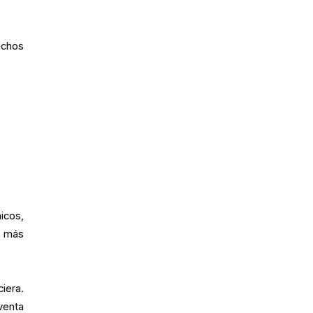
echos
icos,
e más
ciera.
venta