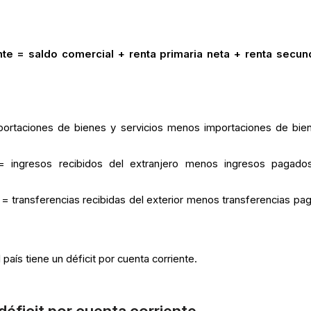
nte = saldo comercial + renta primaria neta + renta secun
portaciones de bienes y servicios menos importaciones de bie
 = ingresos recibidos del extranjero menos ingresos pagado
 = transferencias recibidas del exterior menos transferencias pa
l país tiene un déficit por cuenta corriente.
éficit por cuenta corriente