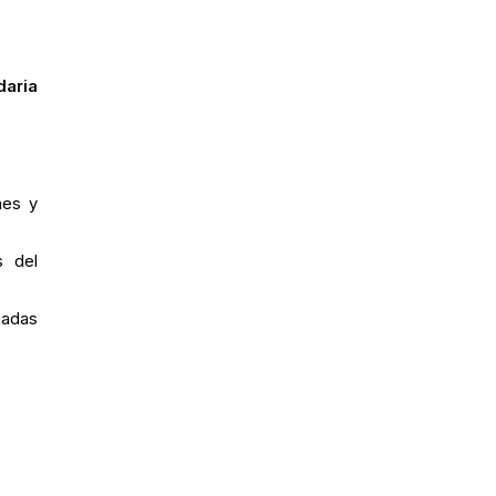
daria
nes y
s del
gadas