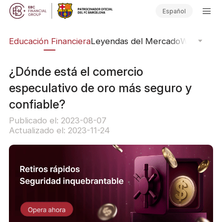
Español
ing
Educación Financiera
Leyendas del Mercado
Webinars
E
¿Dónde está el comercio
especulativo de oro más seguro y
confiable?
Publicado el: 2023-08-07
Actualizado el: 2023-11-24